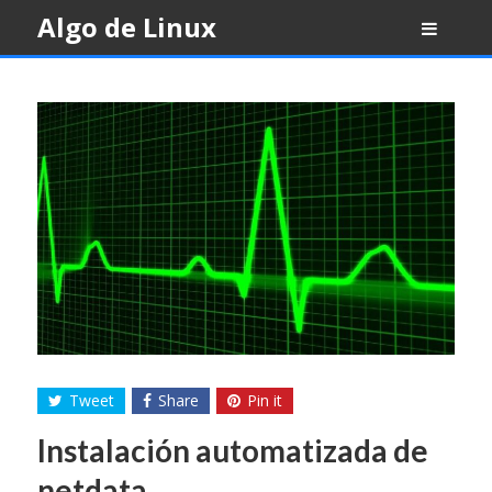
Skip
Algo de Linux
to
content
Tweet
Share
Pin it
Instalación automatizada de
netdata