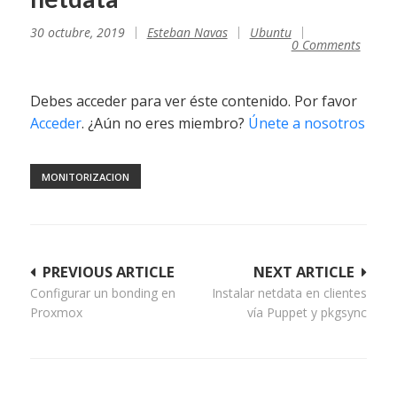
30 octubre, 2019
Esteban Navas
Ubuntu
0 Comments
Debes acceder para ver éste contenido. Por favor
Acceder
. ¿Aún no eres miembro?
Únete a nosotros
MONITORIZACION
Navegación
PREVIOUS ARTICLE
NEXT ARTICLE
Configurar un bonding en
Instalar netdata en clientes
de
Proxmox
vía Puppet y pkgsync
entradas