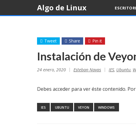
Skip
Algo de Linux
ESCRITOR
to
content
Tweet
Share
Pin it
Instalación de Vey
24 enero, 2020
Esteban Navas
IES
,
Ubuntu
,
W
Debes acceder para ver éste contenido. Po
IES
UBUNTU
VEYON
WINDOWS