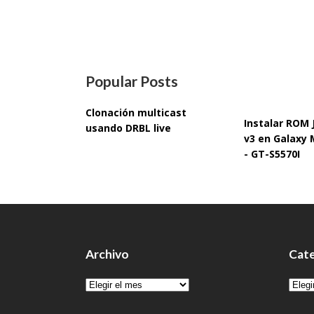
Popular Posts
Clonación multicast
Instalar ROM
usando DRBL live
v3 en Galaxy 
- GT-S5570I
Archivo
Cate
Archivo
Cate