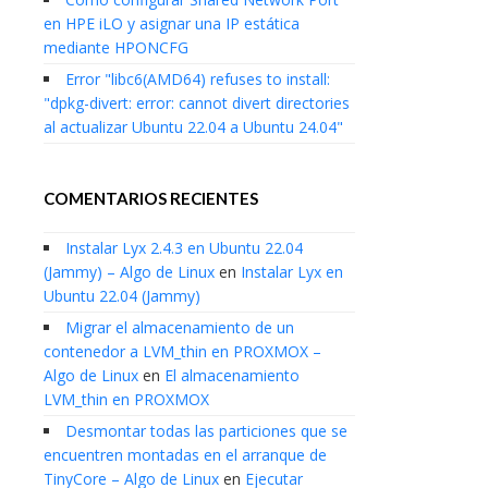
en HPE iLO y asignar una IP estática
mediante HPONCFG
Error "libc6(AMD64) refuses to install:
"dpkg-divert: error: cannot divert directories
al actualizar Ubuntu 22.04 a Ubuntu 24.04"
COMENTARIOS RECIENTES
Instalar Lyx 2.4.3 en Ubuntu 22.04
(Jammy) – Algo de Linux
en
Instalar Lyx en
Ubuntu 22.04 (Jammy)
Migrar el almacenamiento de un
contenedor a LVM_thin en PROXMOX –
Algo de Linux
en
El almacenamiento
LVM_thin en PROXMOX
Desmontar todas las particiones que se
encuentren montadas en el arranque de
TinyCore – Algo de Linux
en
Ejecutar