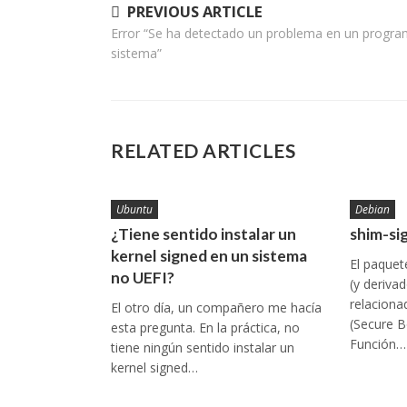
Navegación
PREVIOUS ARTICLE
Error “Se ha detectado un problema en un progra
de
sistema”
entradas
RELATED ARTICLES
Ubuntu
Debian
¿Tiene sentido instalar un
shim-si
kernel signed en un sistema
El paquet
no UEFI?
(y deriva
relaciona
El otro día, un compañero me hacía
(Secure B
esta pregunta. En la práctica, no
Función…
tiene ningún sentido instalar un
kernel signed…