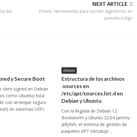
NEXT ARTICLE
ma del
PSeInt: Herramienta para escribir algoritmos en
pseudocódigo
Debian
gned y Secure Boot
Estructura de los archivos
.sources en
e shim-signed en Debian
/etc/apt/sources.list.d en
dos como Ubuntu) está
Debian y Ubuntu
do con arranque seguro
oot) en sistemas UEFI.
Con la llegada de Debian 12
Bookworm y Ubuntu 22.04 Jammy
Jellyfish, el sistema de gestión de
paquetes APT introdujo…