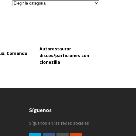
Categorías
Autorestaurar
inux: Comando
discos/particiones con
clonezilla
Síguenos
Síguenos en las redes sociales