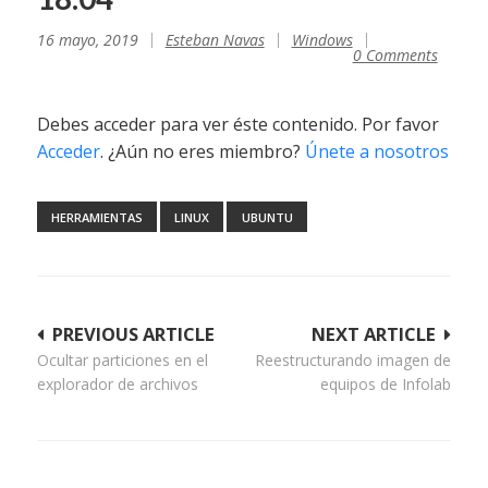
16 mayo, 2019
Esteban Navas
Windows
0 Comments
Debes acceder para ver éste contenido. Por favor
Acceder
. ¿Aún no eres miembro?
Únete a nosotros
HERRAMIENTAS
LINUX
UBUNTU
Navegación
PREVIOUS ARTICLE
NEXT ARTICLE
Ocultar particiones en el
Reestructurando imagen de
de
explorador de archivos
equipos de Infolab
entradas