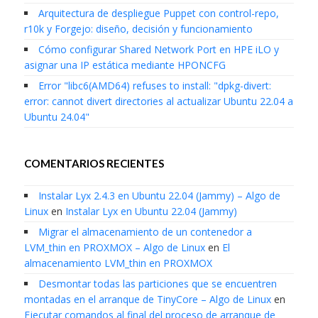
Arquitectura de despliegue Puppet con control-repo,
r10k y Forgejo: diseño, decisión y funcionamiento
Cómo configurar Shared Network Port en HPE iLO y
asignar una IP estática mediante HPONCFG
Error "libc6(AMD64) refuses to install: "dpkg-divert:
error: cannot divert directories al actualizar Ubuntu 22.04 a
Ubuntu 24.04"
COMENTARIOS RECIENTES
Instalar Lyx 2.4.3 en Ubuntu 22.04 (Jammy) – Algo de
Linux
en
Instalar Lyx en Ubuntu 22.04 (Jammy)
Migrar el almacenamiento de un contenedor a
LVM_thin en PROXMOX – Algo de Linux
en
El
almacenamiento LVM_thin en PROXMOX
Desmontar todas las particiones que se encuentren
montadas en el arranque de TinyCore – Algo de Linux
en
Ejecutar comandos al final del proceso de arranque de