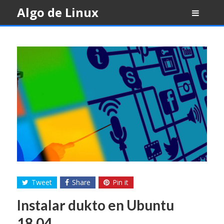
Skip
Algo de Linux
to
content
Tweet
Share
Pin it
Instalar dukto en Ubuntu
18.04