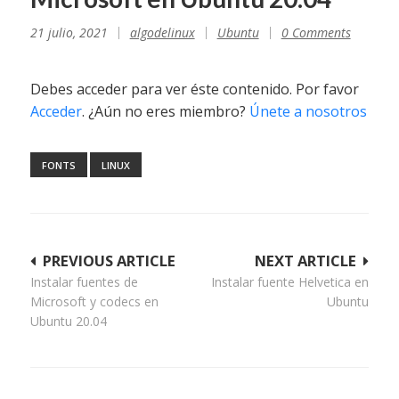
21 julio, 2021
algodelinux
Ubuntu
0 Comments
Debes acceder para ver éste contenido. Por favor
Acceder
. ¿Aún no eres miembro?
Únete a nosotros
FONTS
LINUX
Navegación
PREVIOUS ARTICLE
NEXT ARTICLE
Instalar fuentes de
Instalar fuente Helvetica en
de
Microsoft y codecs en
Ubuntu
entradas
Ubuntu 20.04