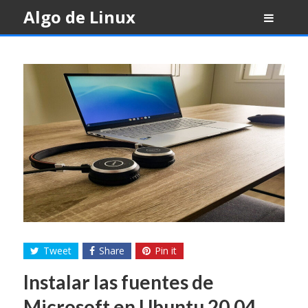
Skip
Algo de Linux
to
content
Tweet
Share
Pin it
Instalar las fuentes de
Microsoft en Ubuntu 20.04