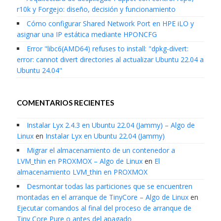
r10k y Forgejo: diseño, decisión y funcionamiento
Cómo configurar Shared Network Port en HPE iLO y
asignar una IP estática mediante HPONCFG
Error "libc6(AMD64) refuses to install: "dpkg-divert:
error: cannot divert directories al actualizar Ubuntu 22.04 a
Ubuntu 24.04"
COMENTARIOS RECIENTES
Instalar Lyx 2.4.3 en Ubuntu 22.04 (Jammy) – Algo de
Linux
en
Instalar Lyx en Ubuntu 22.04 (Jammy)
Migrar el almacenamiento de un contenedor a
LVM_thin en PROXMOX – Algo de Linux
en
El
almacenamiento LVM_thin en PROXMOX
Desmontar todas las particiones que se encuentren
montadas en el arranque de TinyCore – Algo de Linux
en
Ejecutar comandos al final del proceso de arranque de
Tiny Core Pure o antes del apagado