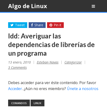
Skip
Algo de Linux
to
content
Tweet
Share
Pin it
ldd: Averiguar las
dependencias de librerías de
un programa
13 enero, 2010
Esteban Navas
Categorizar
3 Comments
Debes acceder para ver éste contenido. Por favor
Acceder
. ¿Aún no eres miembro?
Únete a nosotros
COMANDOS
LINUX