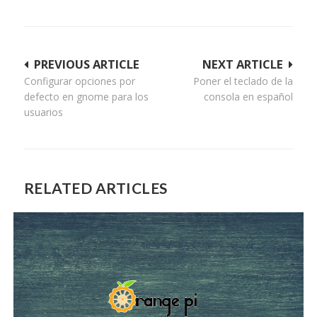
Navegación
PREVIOUS ARTICLE
NEXT ARTICLE
Configurar opciones por
Poner el teclado de la
de
defecto en gnome para los
consola en español
entradas
usuarios
RELATED ARTICLES