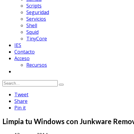
Scripts
Seguridad
Servicios
Shell
Squid
TinyCore
IES
Contacto
Acceso
Recursos
Tweet
Share
Pin it
Limpia tu Windows con Junkware Remov