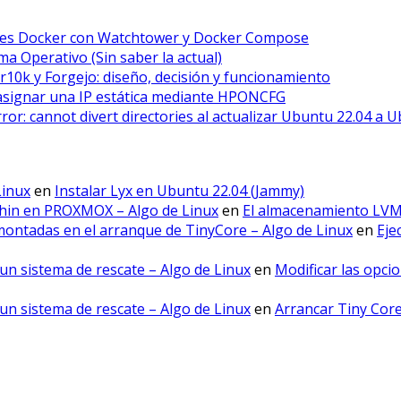
ores Docker con Watchtower y Docker Compose
a Operativo (Sin saber la actual)
r10k y Forgejo: diseño, decisión y funcionamiento
asignar una IP estática mediante HPONCFG
error: cannot divert directories al actualizar Ubuntu 22.04 a 
Linux
en
Instalar Lyx en Ubuntu 22.04 (Jammy)
hin en PROXMOX – Algo de Linux
en
El almacenamiento LV
montadas en el arranque de TinyCore – Algo de Linux
en
Eje
un sistema de rescate – Algo de Linux
en
Modificar las opci
un sistema de rescate – Algo de Linux
en
Arrancar Tiny Cor