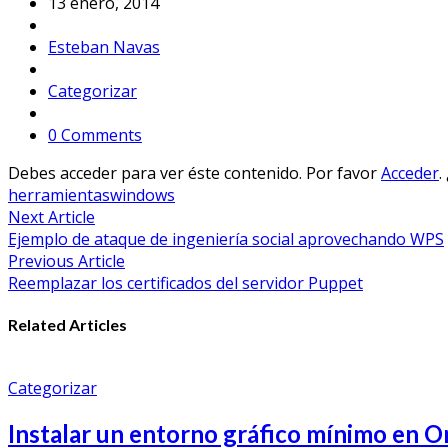
13 enero, 2014
Esteban Navas
Categorizar
0 Comments
Debes acceder para ver éste contenido. Por favor
Acceder
.
herramientas
windows
Navegación
Next Article
Ejemplo de ataque de ingeniería social aprovechando WPS
de
Previous Article
entradas
Reemplazar los certificados del servidor Puppet
Related Articles
Categorizar
Instalar un entorno gráfico mínimo en O