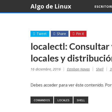
Skip
Algo de Linux
ESCRITOR
to
content
Tweet
Share
Pin it
localectl: Consultar
locales y distribuci
16 diciembre, 2016
Esteban Navas
Shell
3
Debes acceder para ver éste contenido. Po
COMANDOS
LOCALES
SHELL