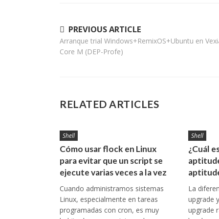
Navegación
PREVIOUS ARTICLE
Arranque trial Windows+RemixOS+Ubuntu en Vexi
de
Core M (DEP-Profe)
entradas
RELATED ARTICLES
Shell
Shell
Cómo usar flock en Linux
¿Cuál es
para evitar que un script se
aptitud
ejecute varias veces a la vez
aptitud
Cuando administramos sistemas
La difere
Linux, especialmente en tareas
upgrade y 
programadas con cron, es muy
upgrade 