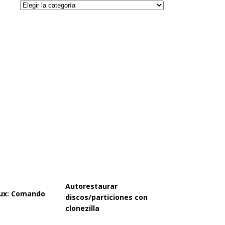
Categorías
Autorestaurar
inux: Comando
discos/particiones con
clonezilla