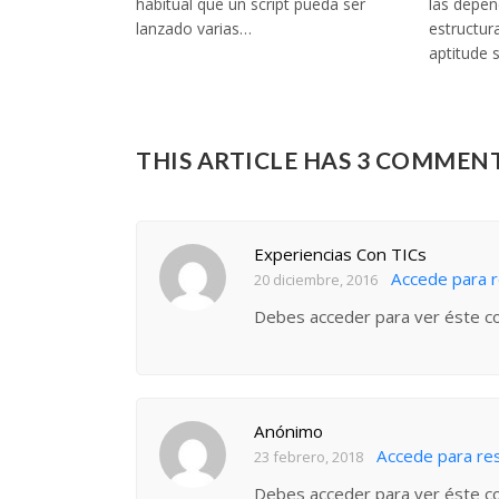
habitual que un script pueda ser
las depen
lanzado varias…
estructur
aptitude 
THIS ARTICLE HAS 3 COMMEN
Experiencias Con TICs
Accede para 
20 diciembre, 2016
Debes acceder para ver éste c
Anónimo
Accede para re
23 febrero, 2018
Debes acceder para ver éste c