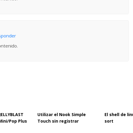
sponder
ontenido.
 JELLYBLAST
Utilizar el Nook Simple
El shell de l
Mini/Pop Plus
Touch sin registrar
sort