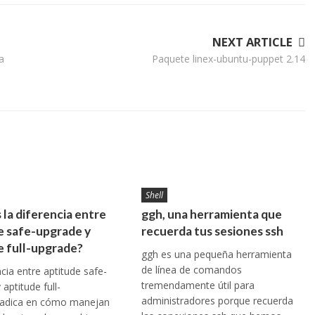
NEXT ARTICLE
a
Paquete linex-ubuntu-puppet 2.14
Shell
 la diferencia entre
ggh, una herramienta que
e safe-upgrade y
recuerda tus sesiones ssh
e full-upgrade?
ggh es una pequeña herramienta
de línea de comandos
ncia entre aptitude safe-
tremendamente útil para
aptitude full-
administradores porque recuerda
radica en cómo manejan