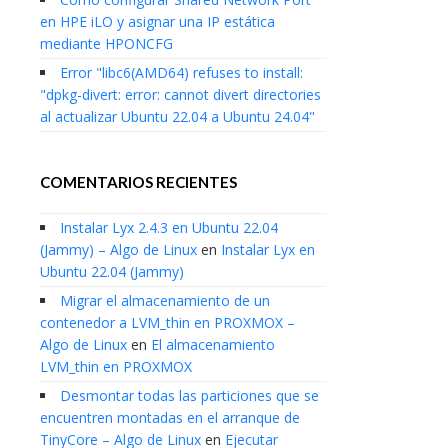
en HPE iLO y asignar una IP estática
mediante HPONCFG
Error "libc6(AMD64) refuses to install:
"dpkg-divert: error: cannot divert directories
al actualizar Ubuntu 22.04 a Ubuntu 24.04"
COMENTARIOS RECIENTES
Instalar Lyx 2.4.3 en Ubuntu 22.04
(Jammy) – Algo de Linux
en
Instalar Lyx en
Ubuntu 22.04 (Jammy)
Migrar el almacenamiento de un
contenedor a LVM_thin en PROXMOX –
Algo de Linux
en
El almacenamiento
LVM_thin en PROXMOX
Desmontar todas las particiones que se
encuentren montadas en el arranque de
TinyCore – Algo de Linux
en
Ejecutar