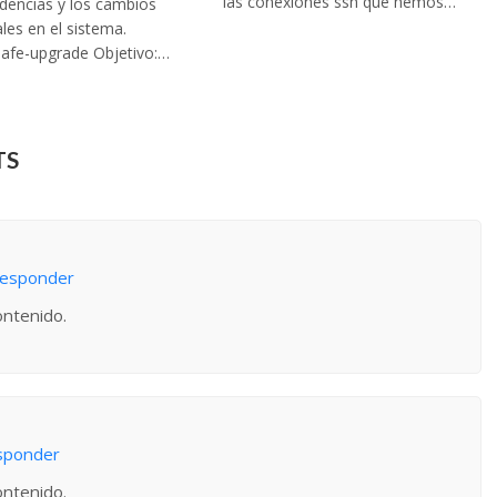
las conexiones ssh que hemos…
dencias y los cambios
ales en el sistema.
safe-upgrade Objetivo:…
TS
responder
ontenido.
sponder
ontenido.