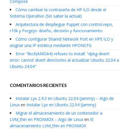
Compose
Cómo cambiar la contraseña de HP iLO desde el
Sistema Operativo (Sin saber la actual)
Arquitectura de despliegue Puppet con control-repo,
r10k y Forgejo: diseño, decisión y funcionamiento
Cómo configurar Shared Network Port en HPE iLO y
asignar una IP estática mediante HPONCFG
Error "libc6(AMD64) refuses to install: "dpkg-divert:
error: cannot divert directories al actualizar Ubuntu 22.04 a
Ubuntu 24.04"
COMENTARIOS RECIENTES
Instalar Lyx 2.4.3 en Ubuntu 22.04 (Jammy) – Algo de
Linux
en
Instalar Lyx en Ubuntu 22.04 (Jammy)
Migrar el almacenamiento de un contenedor a
LVM_thin en PROXMOX – Algo de Linux
en
El
almacenamiento LVM_thin en PROXMOX