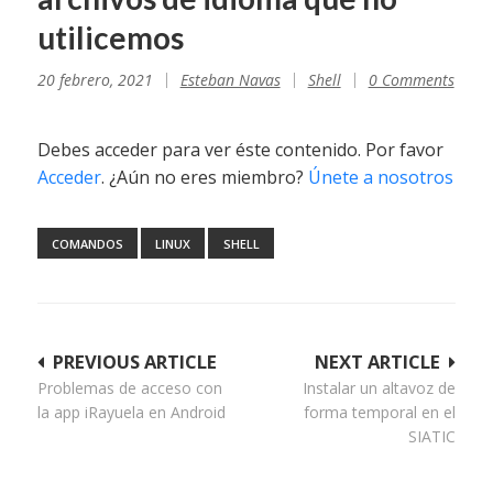
utilicemos
20 febrero, 2021
Esteban Navas
Shell
0 Comments
Debes acceder para ver éste contenido. Por favor
Acceder
. ¿Aún no eres miembro?
Únete a nosotros
COMANDOS
LINUX
SHELL
Navegación
PREVIOUS ARTICLE
NEXT ARTICLE
Problemas de acceso con
Instalar un altavoz de
de
la app iRayuela en Android
forma temporal en el
entradas
SIATIC