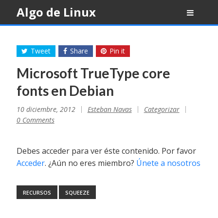
Skip
Algo de Linux
to
content
Tweet
Share
Pin it
Microsoft TrueType core
fonts en Debian
10 diciembre, 2012
Esteban Navas
Categorizar
0 Comments
Debes acceder para ver éste contenido. Por favor
Acceder
. ¿Aún no eres miembro?
Únete a nosotros
RECURSOS
SQUEEZE