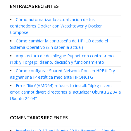
ENTRADAS RECIENTES
Cómo automatizar la actualización de tus
contenedores Docker con Watchtower y Docker
Compose
Cómo cambiar la contraseña de HP iLO desde el
Sistema Operativo (Sin saber la actual)
Arquitectura de despliegue Puppet con control-repo,
r10k y Forgejo: diseño, decisión y funcionamiento
Cómo configurar Shared Network Port en HPE iLO y
asignar una IP estática mediante HPONCFG
Error "libc6(AMD64) refuses to install: "dpkg-divert:
error: cannot divert directories al actualizar Ubuntu 22.04 a
Ubuntu 24.04"
COMENTARIOS RECIENTES
Instalar Lyx 2.4.3 en Ubuntu 22.04 (Jammy) – Algo de