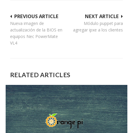
Navegación
PREVIOUS ARTICLE
NEXT ARTICLE
Nueva imagen de
Módulo puppet para
de
actualización de la BIOS en
agregar ipxe a los clientes
entradas
equipos Nec PowerMate
VL4
RELATED ARTICLES