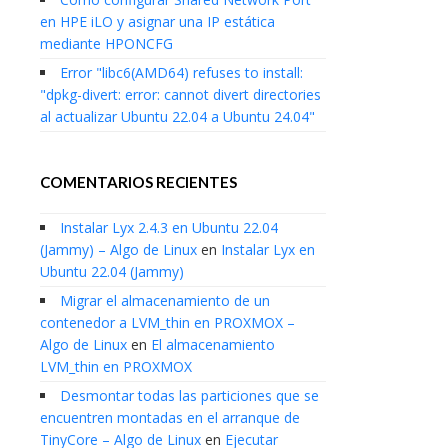
en HPE iLO y asignar una IP estática
mediante HPONCFG
Error "libc6(AMD64) refuses to install:
"dpkg-divert: error: cannot divert directories
al actualizar Ubuntu 22.04 a Ubuntu 24.04"
COMENTARIOS RECIENTES
Instalar Lyx 2.4.3 en Ubuntu 22.04
(Jammy) – Algo de Linux
en
Instalar Lyx en
Ubuntu 22.04 (Jammy)
Migrar el almacenamiento de un
contenedor a LVM_thin en PROXMOX –
Algo de Linux
en
El almacenamiento
LVM_thin en PROXMOX
Desmontar todas las particiones que se
encuentren montadas en el arranque de
TinyCore – Algo de Linux
en
Ejecutar