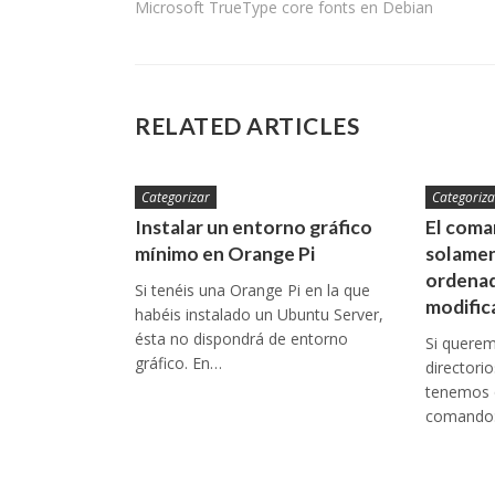
Microsoft TrueType core fonts en Debian
de
entradas
RELATED ARTICLES
Categorizar
Categoriza
Instalar un entorno gráfico
El coman
mínimo en Orange Pi
solamen
ordenad
Si tenéis una Orange Pi en la que
modific
habéis instalado un Ubuntu Server,
ésta no dispondrá de entorno
Si queremo
gráfico. En…
directori
tenemos q
comando: 