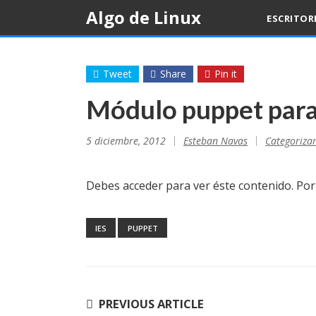
Skip
Algo de Linux
ESCRITOR
to
content
Tweet
Share
Pin it
Módulo puppet para 
5 diciembre, 2012
Esteban Navas
Categoriza
Debes acceder para ver éste contenido. Po
IES
PUPPET
Navegación
PREVIOUS ARTICLE