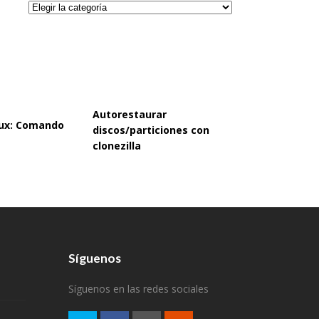
Categorías
Autorestaurar
inux: Comando
discos/particiones con
clonezilla
Síguenos
Síguenos en las redes sociales