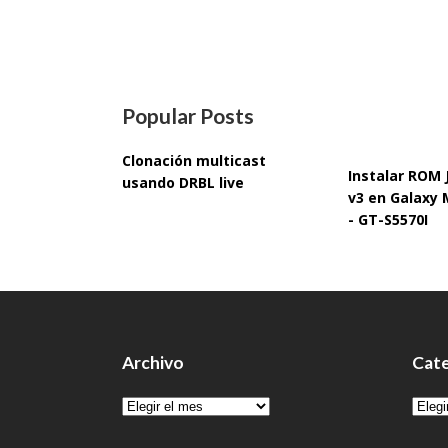
Popular Posts
Clonación multicast
Instalar ROM
usando DRBL live
v3 en Galaxy 
- GT-S5570I
Archivo
Cate
Archivo
Cate