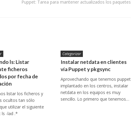
Puppet: Tarea para mantener actualizados los paquetes
r
Categorizar
do ls: Listar
Instalar netdata en clientes
te ficheros
vía Puppet y pkgsync
os por fecha de
Aprovechando que tenemos puppet
ación
implantado en los centros, instalar
netdata en los equipos es muy
s listar los ficheros y
sencillo. Lo primero que tenemos…
os ocultos tan sólo
ue utilizar el siguiente
ls -lad .*