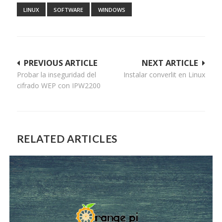
LINUX
SOFTWARE
WINDOWS
Navegación
PREVIOUS ARTICLE
NEXT ARTICLE
Probar la inseguridad del
Instalar converlit en Linux
de
cifrado WEP con IPW2200
entradas
RELATED ARTICLES