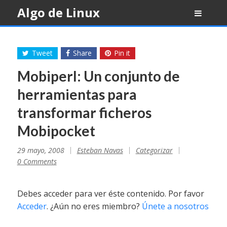
Skip
Algo de Linux
to
content
Tweet
Share
Pin it
Mobiperl: Un conjunto de
herramientas para
transformar ficheros
Mobipocket
29 mayo, 2008
Esteban Navas
Categorizar
0 Comments
Debes acceder para ver éste contenido. Por favor
Acceder
. ¿Aún no eres miembro?
Únete a nosotros