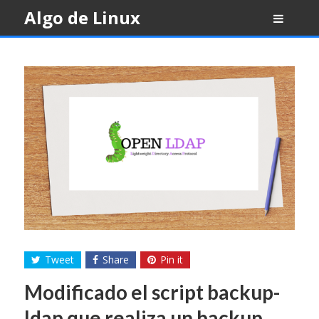
Skip
Algo de Linux
to
content
Tweet
Share
Pin it
Modificado el script backup-
ldap que realiza un backup