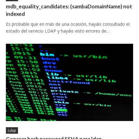
mdb_equality_candidates: (sambaDomainName) not
indexed
Es probable que en más de una ocasión, hayáis consultado el
estado del servicio LDAP y hayáis visto errores de…
Ldap
Generar hash password SSHA para ldap