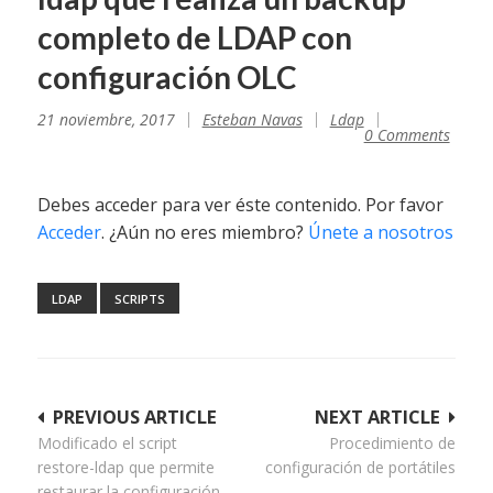
completo de LDAP con
configuración OLC
21 noviembre, 2017
Esteban Navas
Ldap
0 Comments
Debes acceder para ver éste contenido. Por favor
Acceder
. ¿Aún no eres miembro?
Únete a nosotros
LDAP
SCRIPTS
Navegación
PREVIOUS ARTICLE
NEXT ARTICLE
Modificado el script
Procedimiento de
de
restore-ldap que permite
configuración de portátiles
entradas
restaurar la configuración