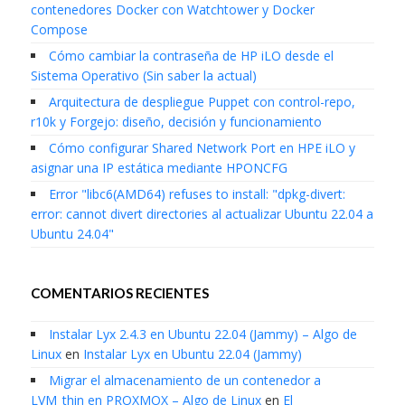
contenedores Docker con Watchtower y Docker
Compose
Cómo cambiar la contraseña de HP iLO desde el
Sistema Operativo (Sin saber la actual)
Arquitectura de despliegue Puppet con control-repo,
r10k y Forgejo: diseño, decisión y funcionamiento
Cómo configurar Shared Network Port en HPE iLO y
asignar una IP estática mediante HPONCFG
Error "libc6(AMD64) refuses to install: "dpkg-divert:
error: cannot divert directories al actualizar Ubuntu 22.04 a
Ubuntu 24.04"
COMENTARIOS RECIENTES
Instalar Lyx 2.4.3 en Ubuntu 22.04 (Jammy) – Algo de
Linux
en
Instalar Lyx en Ubuntu 22.04 (Jammy)
Migrar el almacenamiento de un contenedor a
LVM_thin en PROXMOX – Algo de Linux
en
El