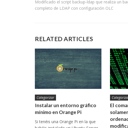
Modificado el script backup-ldap que realiza un b
de
completo de LDAP con configuración OLC
entradas
RELATED ARTICLES
Categorizar
Categoriza
Instalar un entorno gráfico
El coman
mínimo en Orange Pi
solamen
ordenad
Si tenéis una Orange Pi en la que
modific
habéis instalado un Ubuntu Server,