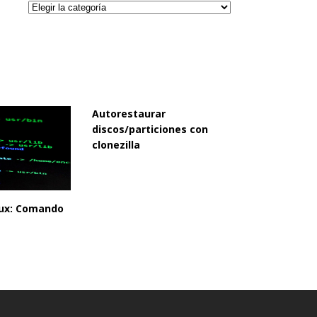
Categorías
Autorestaurar
discos/particiones con
clonezilla
inux: Comando