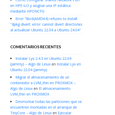
en HPE iLO y asignar una IP estática
mediante HPONCFG
Error "libc6(AMD64) refuses to install:
"dpkg-divert: error: cannot divert directories
al actualizar Ubuntu 22.04 a Ubuntu 24.04"
COMENTARIOS RECIENTES
Instalar Lyx 2.4.3 en Ubuntu 22.04
(Jammy) – Algo de Linux
en
Instalar Lyx en
Ubuntu 22.04 (Jammy)
Migrar el almacenamiento de un
contenedor a LVM_thin en PROXMOX –
Algo de Linux
en
El almacenamiento
LVM_thin en PROXMOX
Desmontar todas las particiones que se
encuentren montadas en el arranque de
TinyCore – Algo de Linux
en
Ejecutar