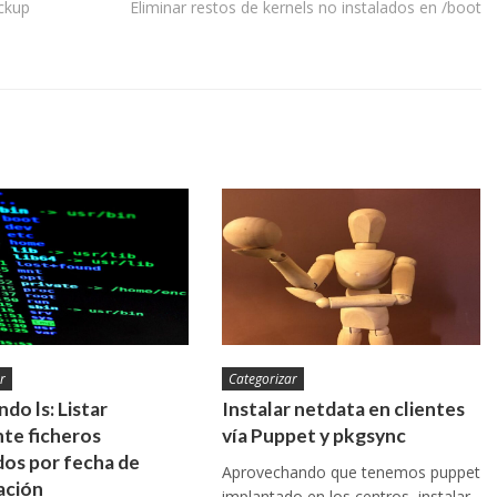
ackup
Eliminar restos de kernels no instalados en /boot
r
Categorizar
do ls: Listar
Instalar netdata en clientes
te ficheros
vía Puppet y pkgsync
os por fecha de
Aprovechando que tenemos puppet
ación
implantado en los centros, instalar