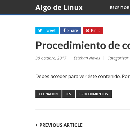
Skip
Algo de Linux
ESCRITO
to
content
Tweet
Share
Pin it
Procedimiento de co
30 octubre, 2017
Esteban Navas
Categorizar
Debes acceder para ver éste contenido. Po
CLONACION
IES
PROCEDIMIENTOS
Navegación
PREVIOUS ARTICLE