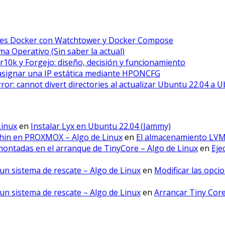
ores Docker con Watchtower y Docker Compose
a Operativo (Sin saber la actual)
r10k y Forgejo: diseño, decisión y funcionamiento
asignar una IP estática mediante HPONCFG
error: cannot divert directories al actualizar Ubuntu 22.04 a 
Linux
en
Instalar Lyx en Ubuntu 22.04 (Jammy)
hin en PROXMOX – Algo de Linux
en
El almacenamiento LV
montadas en el arranque de TinyCore – Algo de Linux
en
Eje
un sistema de rescate – Algo de Linux
en
Modificar las opci
un sistema de rescate – Algo de Linux
en
Arrancar Tiny Cor