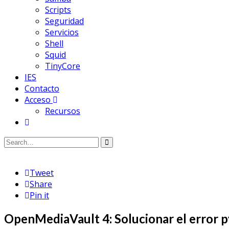
Scripts
Seguridad
Servicios
Shell
Squid
TinyCore
IES
Contacto
Acceso
Recursos
Tweet
Share
Pin it
OpenMediaVault 4: Solucionar el error 