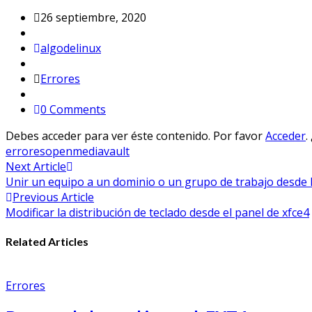
26 septiembre, 2020
algodelinux
Errores
0 Comments
Debes acceder para ver éste contenido. Por favor
Acceder
.
errores
openmediavault
Navegación
Next Article
Unir un equipo a un dominio o un grupo de trabajo desde
de
Previous Article
entradas
Modificar la distribución de teclado desde el panel de xfce4
Related Articles
Errores