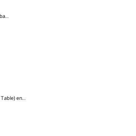
aba…
 Table) en…