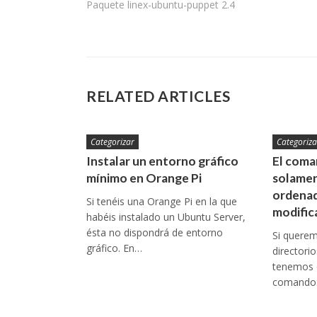
Paquete linex-ubuntu-puppet 2.4
de
entradas
RELATED ARTICLES
Categorizar
Categoriza
Instalar un entorno gráfico
El coman
mínimo en Orange Pi
solamen
ordenad
Si tenéis una Orange Pi en la que
modific
habéis instalado un Ubuntu Server,
ésta no dispondrá de entorno
Si queremo
gráfico. En…
directori
tenemos q
comando: 