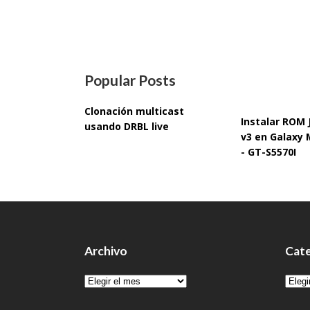
Popular Posts
Clonación multicast
Instalar ROM
usando DRBL live
v3 en Galaxy 
- GT-S5570I
Archivo
Cate
Archivo
Cate