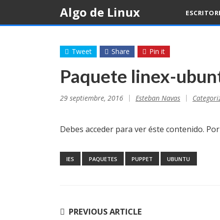
Skip
Algo de Linux
ESCRITOR
to
content
Tweet
Share
Pin it
Paquete linex-ubun
29 septiembre, 2016
Esteban Navas
Categori
Debes acceder para ver éste contenido. Po
IES
PAQUETES
PUPPET
UBUNTU
Navegación
PREVIOUS ARTICLE