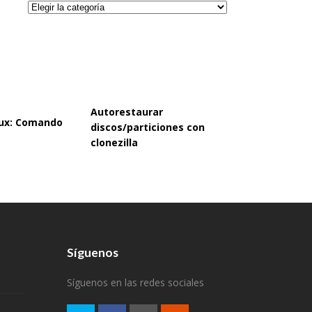
Categorías
Autorestaurar
inux: Comando
discos/particiones con
clonezilla
Síguenos
Síguenos en las redes sociales