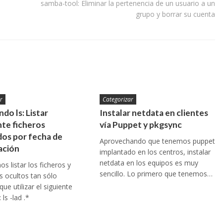
samba-tool: Eliminar la pertenencia de un usuario a un
grupo y borrar su cuenta
r
Categorizar
do ls: Listar
Instalar netdata en clientes
te ficheros
vía Puppet y pkgsync
os por fecha de
Aprovechando que tenemos puppet
ación
implantado en los centros, instalar
netdata en los equipos es muy
s listar los ficheros y
sencillo. Lo primero que tenemos…
os ocultos tan sólo
ue utilizar el siguiente
ls -lad .*