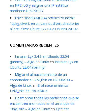
en HPE iLO y asignar una IP estática
mediante HPONCFG
Error "libc6(AMD64) refuses to install:
"dpkg-divert: error: cannot divert directories
al actualizar Ubuntu 22.04 a Ubuntu 24.04"
COMENTARIOS RECIENTES
Instalar Lyx 2.4.3 en Ubuntu 22.04
(Jammy) – Algo de Linux
en
Instalar Lyx en
Ubuntu 22.04 (Jammy)
Migrar el almacenamiento de un
contenedor a LVM_thin en PROXMOX –
Algo de Linux
en
El almacenamiento
LVM_thin en PROXMOX
Desmontar todas las particiones que se
encuentren montadas en el arranque de
TinyCore – Algo de Linux
en
Ejecutar