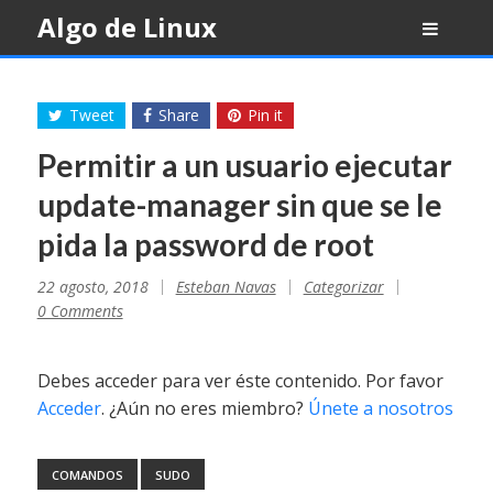
Skip
Algo de Linux
to
content
Tweet
Share
Pin it
Permitir a un usuario ejecutar
update-manager sin que se le
pida la password de root
22 agosto, 2018
Esteban Navas
Categorizar
0 Comments
Debes acceder para ver éste contenido. Por favor
Acceder
. ¿Aún no eres miembro?
Únete a nosotros
COMANDOS
SUDO