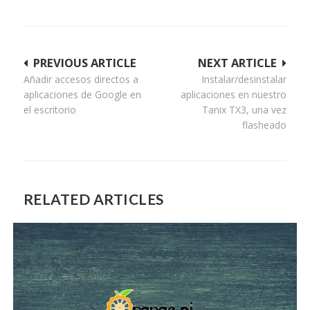
Navegación
PREVIOUS ARTICLE
NEXT ARTICLE
Añadir accesos directos a
Instalar/desinstalar
de
aplicaciones de Google en
aplicaciones en nuestro
entradas
el escritorio
Tanix TX3, una vez
flasheado
RELATED ARTICLES