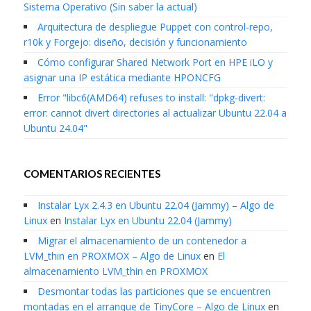
Sistema Operativo (Sin saber la actual)
Arquitectura de despliegue Puppet con control-repo,
r10k y Forgejo: diseño, decisión y funcionamiento
Cómo configurar Shared Network Port en HPE iLO y
asignar una IP estática mediante HPONCFG
Error "libc6(AMD64) refuses to install: "dpkg-divert:
error: cannot divert directories al actualizar Ubuntu 22.04 a
Ubuntu 24.04"
COMENTARIOS RECIENTES
Instalar Lyx 2.4.3 en Ubuntu 22.04 (Jammy) – Algo de
Linux
en
Instalar Lyx en Ubuntu 22.04 (Jammy)
Migrar el almacenamiento de un contenedor a
LVM_thin en PROXMOX – Algo de Linux
en
El
almacenamiento LVM_thin en PROXMOX
Desmontar todas las particiones que se encuentren
montadas en el arranque de TinyCore – Algo de Linux
en