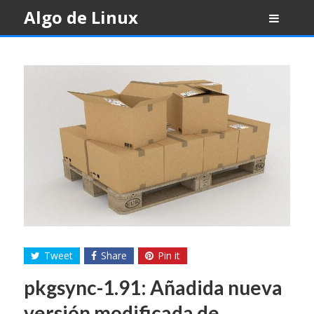
Skip
Algo de Linux
to
content
Tweet
Share
Pin it
pkgsync-1.91: Añadida nueva
versión modificada de