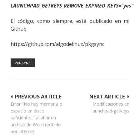
LAUNCHPAD_GETKEYS_REMOVE_EXPIRED_KEYS="yes"
El código, como siempre, está publicado en mi
Github:
https://github.com/algodelinux/pkgsync
PKGSYNC
Navegación
PREVIOUS ARTICLE
NEXT ARTICLE
Error "No hay memoria o
Modificaciones en
de
espacio en disco
launchpad-getkeys
entradas
suficiente..." al abrir un
archivo de Word recibido
por internet