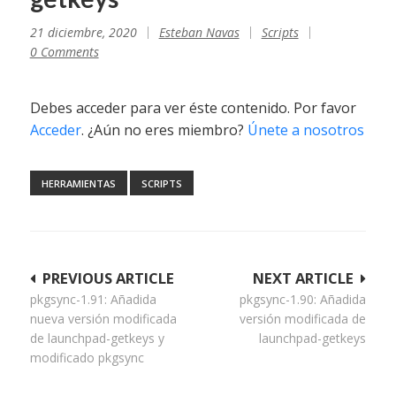
21 diciembre, 2020
Esteban Navas
Scripts
0 Comments
Debes acceder para ver éste contenido. Por favor
Acceder
. ¿Aún no eres miembro?
Únete a nosotros
HERRAMIENTAS
SCRIPTS
Navegación
PREVIOUS ARTICLE
NEXT ARTICLE
pkgsync-1.91: Añadida
pkgsync-1.90: Añadida
de
nueva versión modificada
versión modificada de
entradas
de launchpad-getkeys y
launchpad-getkeys
modificado pkgsync