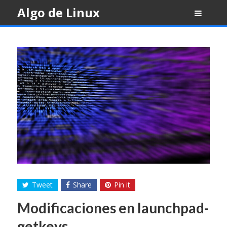
Skip
Algo de Linux
to
content
Tweet
Share
Pin it
Modificaciones en launchpad-
getkeys