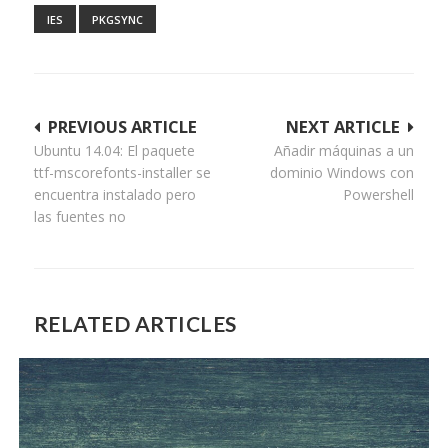
IES
PKGSYNC
Navegación
PREVIOUS ARTICLE
NEXT ARTICLE
Ubuntu 14.04: El paquete
Añadir máquinas a un
de
ttf-mscorefonts-installer se
dominio Windows con
entradas
encuentra instalado pero
Powershell
las fuentes no
RELATED ARTICLES