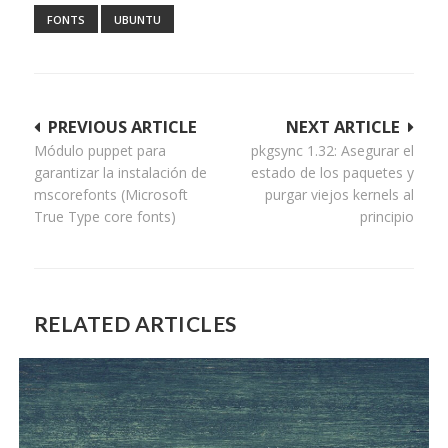
FONTS
UBUNTU
Navegación
PREVIOUS ARTICLE
NEXT ARTICLE
Módulo puppet para
pkgsync 1.32: Asegurar el
de
garantizar la instalación de
estado de los paquetes y
entradas
mscorefonts (Microsoft
purgar viejos kernels al
True Type core fonts)
principio
RELATED ARTICLES