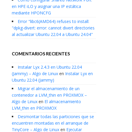
en HPE iLO y asignar una IP estática
mediante HPONCFG
Error "libc6(AMD64) refuses to install:
"dpkg-divert: error: cannot divert directories
al actualizar Ubuntu 22.04 a Ubuntu 24.04"
COMENTARIOS RECIENTES
Instalar Lyx 2.4.3 en Ubuntu 22.04
(Jammy) – Algo de Linux
en
Instalar Lyx en
Ubuntu 22.04 (Jammy)
Migrar el almacenamiento de un
contenedor a LVM_thin en PROXMOX –
Algo de Linux
en
El almacenamiento
LVM_thin en PROXMOX
Desmontar todas las particiones que se
encuentren montadas en el arranque de
TinyCore – Algo de Linux
en
Ejecutar