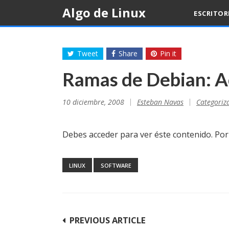
Skip
Algo de Linux
ESCRITO
to
content
Tweet
Share
Pin it
Ramas de Debian: A
10 diciembre, 2008
Esteban Navas
Categoriz
Debes acceder para ver éste contenido. Po
LINUX
SOFTWARE
Navegación
PREVIOUS ARTICLE