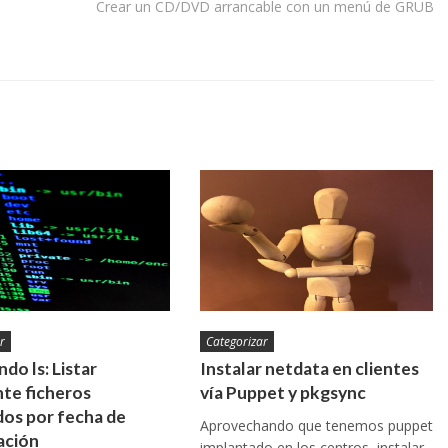
Crear un CD/DVD arrancable con un menú de GRUB
r
Categorizar
do ls: Listar
Instalar netdata en clientes
te ficheros
vía Puppet y pkgsync
os por fecha de
Aprovechando que tenemos puppet
ación
implantado en los centros, instalar