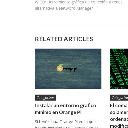
WiCD: Herramienta gráfica de conexión a redes
de
alternativa a Network-Manager
entradas
RELATED ARTICLES
Categorizar
Categoriza
Instalar un entorno gráfico
El coman
mínimo en Orange Pi
solamen
ordenad
Si tenéis una Orange Pi en la que
modific
habéis instalado un Ubuntu Server,