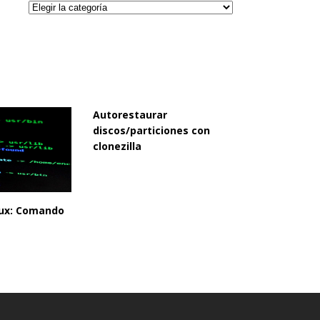
Categorías
Autorestaurar
discos/particiones con
clonezilla
inux: Comando