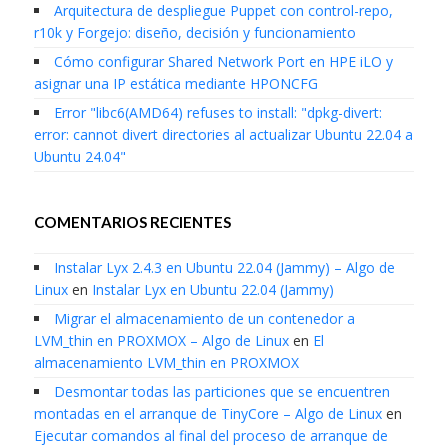
Arquitectura de despliegue Puppet con control-repo,
r10k y Forgejo: diseño, decisión y funcionamiento
Cómo configurar Shared Network Port en HPE iLO y
asignar una IP estática mediante HPONCFG
Error "libc6(AMD64) refuses to install: "dpkg-divert:
error: cannot divert directories al actualizar Ubuntu 22.04 a
Ubuntu 24.04"
COMENTARIOS RECIENTES
Instalar Lyx 2.4.3 en Ubuntu 22.04 (Jammy) – Algo de
Linux
en
Instalar Lyx en Ubuntu 22.04 (Jammy)
Migrar el almacenamiento de un contenedor a
LVM_thin en PROXMOX – Algo de Linux
en
El
almacenamiento LVM_thin en PROXMOX
Desmontar todas las particiones que se encuentren
montadas en el arranque de TinyCore – Algo de Linux
en
Ejecutar comandos al final del proceso de arranque de