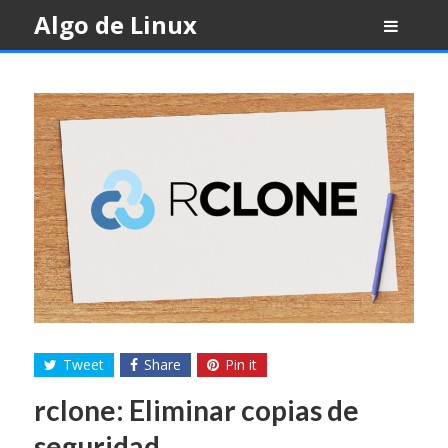
Skip
Algo de Linux
to
content
Tweet
Share
Pin it
rclone: Eliminar copias de
seguridad