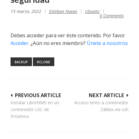
15 marzo, 2022
Esteban Navas
Ubuntu
0 Comments
Debes acceder para ver éste contenido. Por favor
Acceder
. ¿Aún no eres miembro?
Únete a nosotros
BACKUP
RCLONE
Navegación
PREVIOUS ARTICLE
NEXT ARTICLE
Instalar LibreNMS en un
Acceso lento a contenedor
de
contenedor LXC de
Zabbix vía ssh
entradas
Proxmox