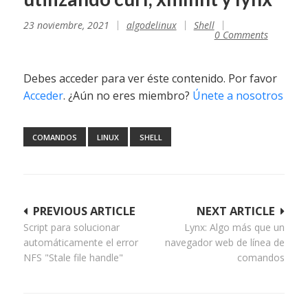
23 noviembre, 2021
algodelinux
Shell
0 Comments
Debes acceder para ver éste contenido. Por favor
Acceder
. ¿Aún no eres miembro?
Únete a nosotros
COMANDOS
LINUX
SHELL
Navegación
PREVIOUS ARTICLE
NEXT ARTICLE
Script para solucionar
Lynx: Algo más que un
de
automáticamente el error
navegador web de línea de
entradas
NFS "Stale file handle"
comandos