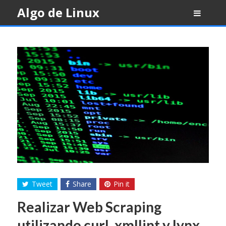
Skip
Algo de Linux
to
content
Tweet
Share
Pin it
Realizar Web Scraping
utilizando curl, xmllint y lynx