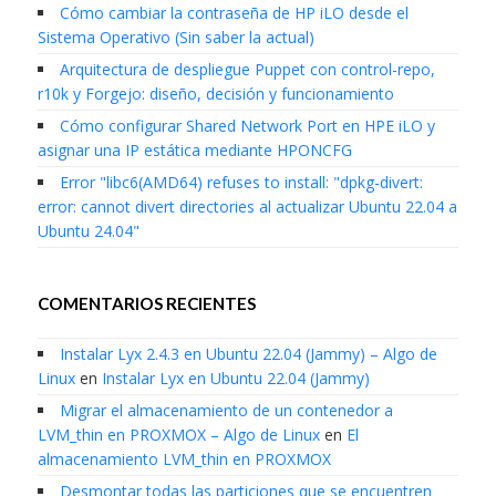
Cómo cambiar la contraseña de HP iLO desde el
Sistema Operativo (Sin saber la actual)
Arquitectura de despliegue Puppet con control-repo,
r10k y Forgejo: diseño, decisión y funcionamiento
Cómo configurar Shared Network Port en HPE iLO y
asignar una IP estática mediante HPONCFG
Error "libc6(AMD64) refuses to install: "dpkg-divert:
error: cannot divert directories al actualizar Ubuntu 22.04 a
Ubuntu 24.04"
COMENTARIOS RECIENTES
Instalar Lyx 2.4.3 en Ubuntu 22.04 (Jammy) – Algo de
Linux
en
Instalar Lyx en Ubuntu 22.04 (Jammy)
Migrar el almacenamiento de un contenedor a
LVM_thin en PROXMOX – Algo de Linux
en
El
almacenamiento LVM_thin en PROXMOX
Desmontar todas las particiones que se encuentren