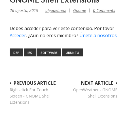
26 agosto, 2019
algodelinux
Gnome
0 Comments
Debes acceder para ver éste contenido. Por favor
Acceder
. ¿Aún no eres miembro?
Únete a nosotros
DEP
IES
SOFTWARE
UBUNTU
Navegación
PREVIOUS ARTICLE
NEXT ARTICLE
Right-click For Touch
OpenWeather - GNOME
de
Screen - GNOME Shell
Shell Extensions
entradas
Extensions