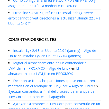
Cómo configurar Shared Network Port en HPE iLO y
asignar una IP estática mediante HPONCFG
Error "libc6(AMD64) refuses to install: "dpkg-divert:
error: cannot divert directories al actualizar Ubuntu 22.04 a
Ubuntu 24.04"
COMENTARIOS RECIENTES
Instalar Lyx 2.4.3 en Ubuntu 22.04 (Jammy) – Algo de
Linux
en
Instalar Lyx en Ubuntu 22.04 (Jammy)
Migrar el almacenamiento de un contenedor a
LVM_thin en PROXMOX – Algo de Linux
en
El
almacenamiento LVM_thin en PROXMOX
Desmontar todas las particiones que se encuentren
montadas en el arranque de TinyCore – Algo de Linux
en
Ejecutar comandos al final del proceso de arranque de
Tiny Core Pure o antes del apagado
Agregar extensiones a Tiny Core para convertirlo en un