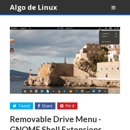
Skip
Algo de Linux
to
content
Tweet
Share
Pin it
Removable Drive Menu -
GNOME Shell Extensions