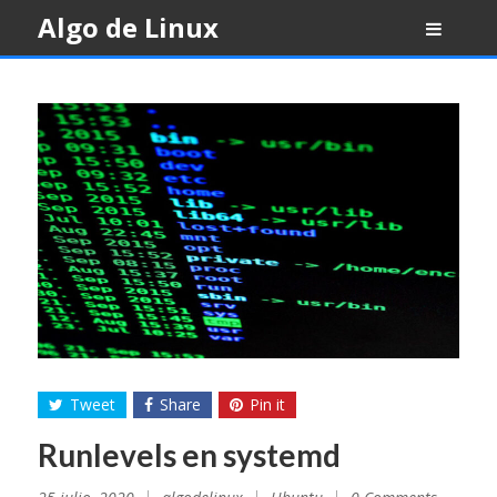
Skip
Algo de Linux
to
content
Tweet
Share
Pin it
Runlevels en systemd