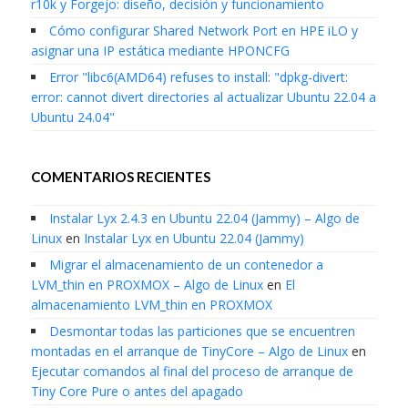
r10k y Forgejo: diseño, decisión y funcionamiento
Cómo configurar Shared Network Port en HPE iLO y
asignar una IP estática mediante HPONCFG
Error "libc6(AMD64) refuses to install: "dpkg-divert:
error: cannot divert directories al actualizar Ubuntu 22.04 a
Ubuntu 24.04"
COMENTARIOS RECIENTES
Instalar Lyx 2.4.3 en Ubuntu 22.04 (Jammy) – Algo de
Linux
en
Instalar Lyx en Ubuntu 22.04 (Jammy)
Migrar el almacenamiento de un contenedor a
LVM_thin en PROXMOX – Algo de Linux
en
El
almacenamiento LVM_thin en PROXMOX
Desmontar todas las particiones que se encuentren
montadas en el arranque de TinyCore – Algo de Linux
en
Ejecutar comandos al final del proceso de arranque de
Tiny Core Pure o antes del apagado