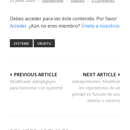
25 julio, 2020
algodelinux
Ubuntu
0 Comments
Debes acceder para ver éste contenido. Por favor
Acceder
. ¿Aún no eres miembro?
Únete a nosotros
SYSTEMD
UBUNTU
Navegación
PREVIOUS ARTICLE
NEXT ARTICLE
Modificado autopkgsync
setrepositories: Modificar
de
para funcionar con systemd
los repositorios de un
entradas
portátil en función de uso
interno o externo