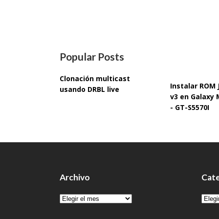
Popular Posts
Clonación multicast
Instalar ROM
usando DRBL live
v3 en Galaxy 
- GT-S5570I
Archivo
Cate
Archivo
Cate