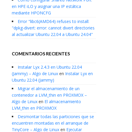
en HPE iLO y asignar una IP estática
mediante HPONCFG
Error "libc6(AMD64) refuses to install:
"dpkg-divert: error: cannot divert directories
al actualizar Ubuntu 22.04 a Ubuntu 24.04"
COMENTARIOS RECIENTES
Instalar Lyx 2.4.3 en Ubuntu 22.04
(Jammy) – Algo de Linux
en
Instalar Lyx en
Ubuntu 22.04 (Jammy)
Migrar el almacenamiento de un
contenedor a LVM_thin en PROXMOX –
Algo de Linux
en
El almacenamiento
LVM_thin en PROXMOX
Desmontar todas las particiones que se
encuentren montadas en el arranque de
TinyCore – Algo de Linux
en
Ejecutar