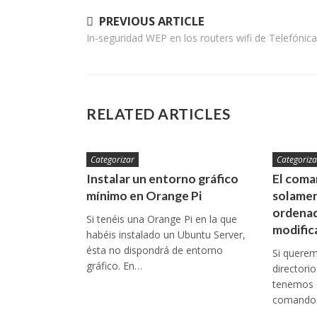
Navegación
PREVIOUS ARTICLE
In-seguridad WEP en los routers wifi de Telefónica
de
entradas
RELATED ARTICLES
Categorizar
Categoriza
Instalar un entorno gráfico
El coman
mínimo en Orange Pi
solamen
ordenad
Si tenéis una Orange Pi en la que
modific
habéis instalado un Ubuntu Server,
ésta no dispondrá de entorno
Si queremo
gráfico. En…
directori
tenemos q
comando: 