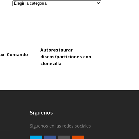
Categorías
Autorestaurar
inux: Comando
discos/particiones con
clonezilla
Síguenos
Síguenos en las redes sociales