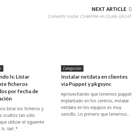
NEXT ARTICLE
Convertir router C54APRA en DLink-G624T
r
Categorizar
do ls: Listar
Instalar netdata en clientes
te ficheros
vía Puppet y pkgsync
os por fecha de
Aprovechando que tenemos puppet
ación
implantado en los centros, instalar
netdata en los equipos es muy
s listar los ficheros y
sencillo. Lo primero que tenemos…
os ocultos tan sólo
ue utilizar el siguiente
ls -lad .*