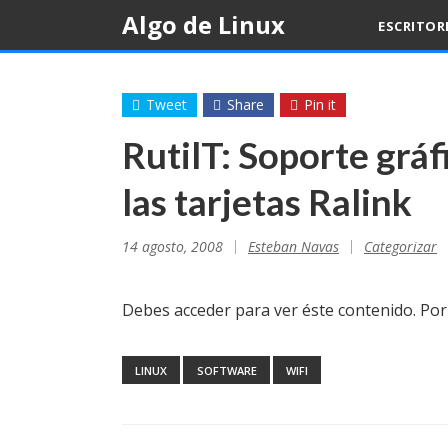
Skip
Algo de Linux
ESCRITOR
to
content
Tweet
Share
Pin it
RutilT: Soporte gráf
las tarjetas Ralink
14 agosto, 2008
Esteban Navas
Categorizar
Debes acceder para ver éste contenido. Po
LINUX
SOFTWARE
WIFI