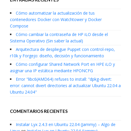
Cómo automatizar la actualización de tus
contenedores Docker con Watchtower y Docker
Compose
Cómo cambiar la contraseña de HP iLO desde el
Sistema Operativo (Sin saber la actual)
Arquitectura de despliegue Puppet con control-repo,
r10k y Forgejo: diseño, decisión y funcionamiento
Cómo configurar Shared Network Port en HPE iLO y
asignar una IP estática mediante HPONCFG
Error "libc6(AMD64) refuses to install: "dpkg-divert:
error: cannot divert directories al actualizar Ubuntu 22.04 a
Ubuntu 24.04"
COMENTARIOS RECIENTES
Instalar Lyx 2.4.3 en Ubuntu 22.04 (Jammy) – Algo de
Linux
en
Instalar Lyx en Ubuntu 22.04 (Jammy)