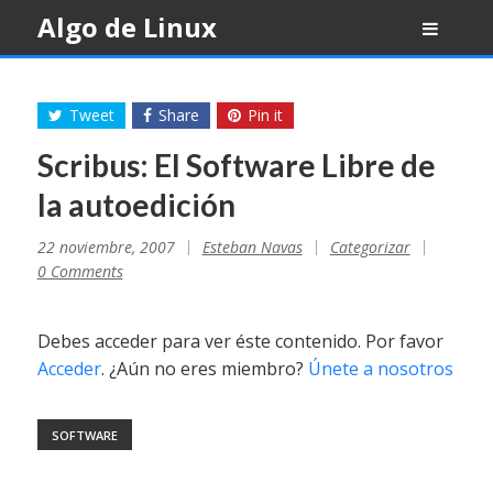
Skip
Algo de Linux
to
content
Tweet
Share
Pin it
Scribus: El Software Libre de
la autoedición
22 noviembre, 2007
Esteban Navas
Categorizar
0 Comments
Debes acceder para ver éste contenido. Por favor
Acceder
. ¿Aún no eres miembro?
Únete a nosotros
SOFTWARE