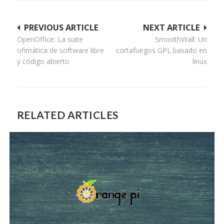
Navegación
PREVIOUS ARTICLE
NEXT ARTICLE
OpenOffice: La suite
SmoothWall: Un
de
ofimática de software libre
cortafuegos GPL basado en
entradas
y código abierto
linux
RELATED ARTICLES