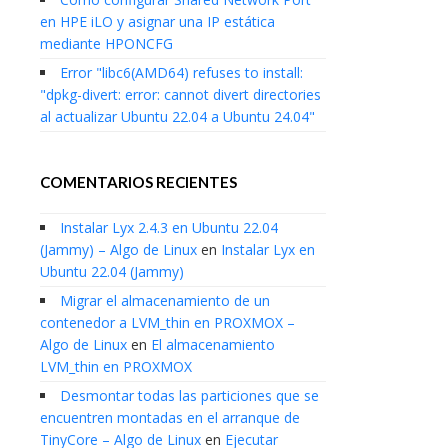
en HPE iLO y asignar una IP estática
mediante HPONCFG
Error "libc6(AMD64) refuses to install:
"dpkg-divert: error: cannot divert directories
al actualizar Ubuntu 22.04 a Ubuntu 24.04"
COMENTARIOS RECIENTES
Instalar Lyx 2.4.3 en Ubuntu 22.04
(Jammy) – Algo de Linux
en
Instalar Lyx en
Ubuntu 22.04 (Jammy)
Migrar el almacenamiento de un
contenedor a LVM_thin en PROXMOX –
Algo de Linux
en
El almacenamiento
LVM_thin en PROXMOX
Desmontar todas las particiones que se
encuentren montadas en el arranque de
TinyCore – Algo de Linux
en
Ejecutar