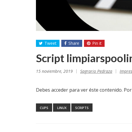
Tweet
Share
Pin it
Script limpiarspool
15 noviembre, 2019
Sagrario Pedraza
Impre
Debes acceder para ver éste contenido. Po
CUPS
LINUX
SCRIPTS