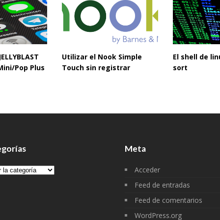
 JELLYBLAST
Utilizar el Nook Simple
El shell de l
Mini/Pop Plus
Touch sin registrar
sort
gorías
Meta
gorías
Acceder
Feed de entradas
Feed de comentarios
WordPress.org