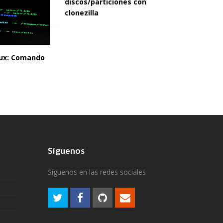
discos/particiones con
clonezilla
inux: Comando
Síguenos
Síguenos en las redes sociales