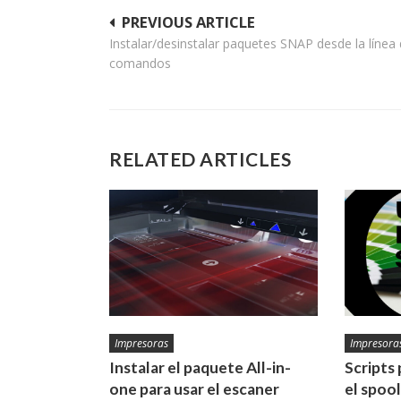
Navegación
PREVIOUS ARTICLE
Instalar/desinstalar paquetes SNAP desde la línea
de
comandos
entradas
RELATED ARTICLES
Impresoras
Impresora
Instalar el paquete All-in-
Scripts 
one para usar el escaner
el spoo