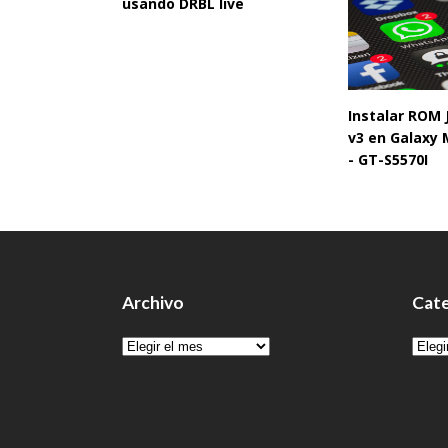
usando DRBL live
Instalar ROM
v3 en Galaxy 
- GT-S5570I
Archivo
Cate
Archivo
Cate