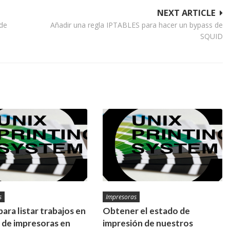
NEXT ARTICLE
 de
Añadir una regla IPTABLES para hacer un bypass de
SQUID
s
Impresoras
para listar trabajos en
Obtener el estado de
l de impresoras en
impresión de nuestros