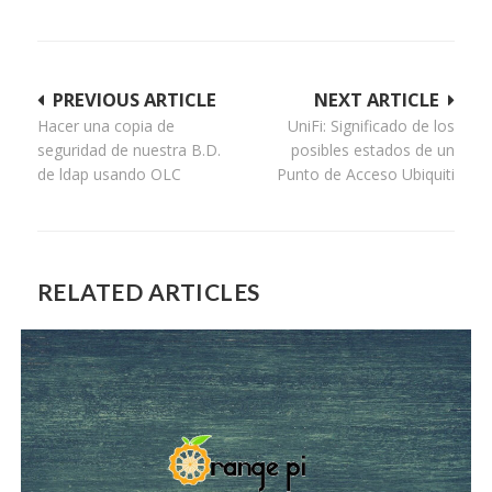
Navegación
PREVIOUS ARTICLE
NEXT ARTICLE
Hacer una copia de
UniFi: Significado de los
de
seguridad de nuestra B.D.
posibles estados de un
entradas
de ldap usando OLC
Punto de Acceso Ubiquiti
RELATED ARTICLES