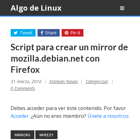
Skip
Algo de Linux
to
content
Tweet
Share
Pin it
Script para crear un mirror de
mozilla.debian.net con
Firefox
31 marzo, 2016
Esteban Navas
Categorizar
0 Comments
Debes acceder para ver éste contenido. Por favor
Acceder
. ¿Aún no eres miembro?
Únete a nosotros
MIRRORS
WHEEZY