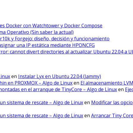
ores Docker con Watchtower y Docker Compose
a Operativo (Sin saber la actual)
r10k y Forgejo: diseño, decisión y funcionamiento
asignar una IP estática mediante HPONCFG
error: cannot divert directories al actualizar Ubuntu 22.04 a 
Linux
en
Instalar Lyx en Ubuntu 22.04 (Jammy)
hin en PROXMOX – Algo de Linux
en
El almacenamiento LV
montadas en el arranque de TinyCore – Algo de Linux
en
Eje
un sistema de rescate – Algo de Linux
en
Modificar las opci
un sistema de rescate – Algo de Linux
en
Arrancar Tiny Cor