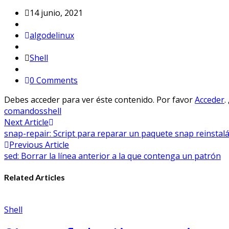
14 junio, 2021
algodelinux
Shell
0 Comments
Debes acceder para ver éste contenido. Por favor
Acceder
.
comandos
shell
Navegación
Next Article
snap-repair: Script para reparar un paquete snap reinstal
de
Previous Article
entradas
sed: Borrar la línea anterior a la que contenga un patrón
Related Articles
Shell