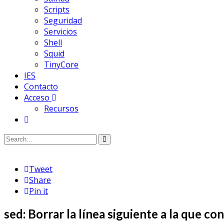
Scripts
Seguridad
Servicios
Shell
Squid
TinyCore
IES
Contacto
Acceso
Recursos
Tweet
Share
Pin it
sed: Borrar la línea siguiente a la que c