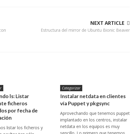
NEXT ARTICLE
 con
Estructura del mirror de Ubuntu Bionic Beaver
r
Categorizar
do ls: Listar
Instalar netdata en clientes
te ficheros
vía Puppet y pkgsync
os por fecha de
Aprovechando que tenemos puppet
ación
implantado en los centros, instalar
netdata en los equipos es muy
s listar los ficheros y
sencillo. Lo primero que tenemos…