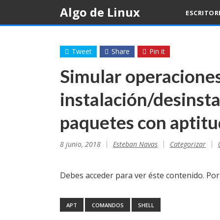
Skip
Algo de Linux
ESCRITOR
to
content
Tweet
Share
Pin it
Simular operacione
instalación/desinsta
paquetes con aptitu
8 junio, 2018
Esteban Navas
Categorizar
Debes acceder para ver éste contenido. Po
APT
COMANDOS
SHELL