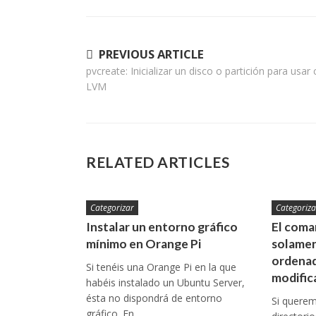
Navegación
PREVIOUS ARTICLE
pvcreate: Inicializar un disco o partición para usar
de
LVM
entradas
RELATED ARTICLES
Categorizar
Categoriza
Instalar un entorno gráfico
El coman
mínimo en Orange Pi
solamen
ordenad
Si tenéis una Orange Pi en la que
modific
habéis instalado un Ubuntu Server,
ésta no dispondrá de entorno
Si queremo
gráfico. En…