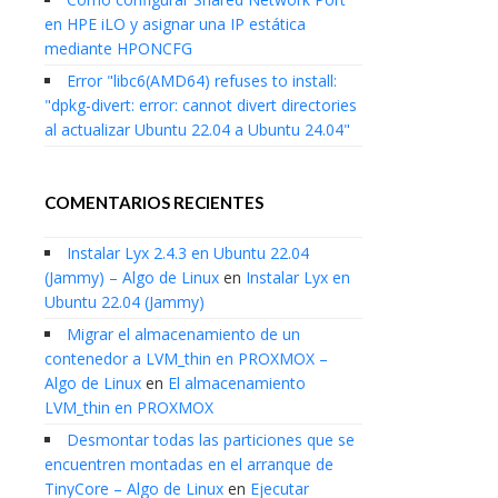
en HPE iLO y asignar una IP estática
mediante HPONCFG
Error "libc6(AMD64) refuses to install:
"dpkg-divert: error: cannot divert directories
al actualizar Ubuntu 22.04 a Ubuntu 24.04"
COMENTARIOS RECIENTES
Instalar Lyx 2.4.3 en Ubuntu 22.04
(Jammy) – Algo de Linux
en
Instalar Lyx en
Ubuntu 22.04 (Jammy)
Migrar el almacenamiento de un
contenedor a LVM_thin en PROXMOX –
Algo de Linux
en
El almacenamiento
LVM_thin en PROXMOX
Desmontar todas las particiones que se
encuentren montadas en el arranque de
TinyCore – Algo de Linux
en
Ejecutar