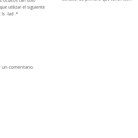
os ocultos tan sólo
ue utilizar el siguiente
ls -lad .*
r un comentario.