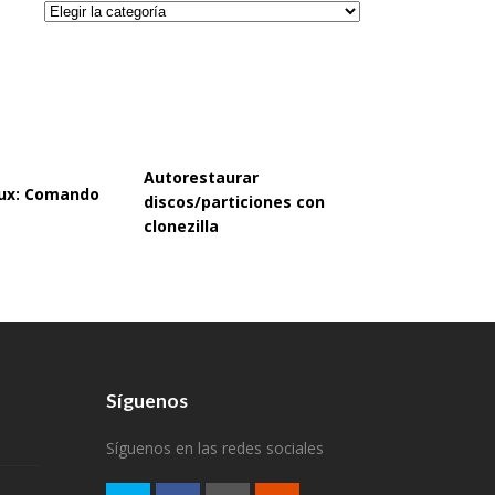
Categorías
Autorestaurar
inux: Comando
discos/particiones con
clonezilla
Síguenos
Síguenos en las redes sociales