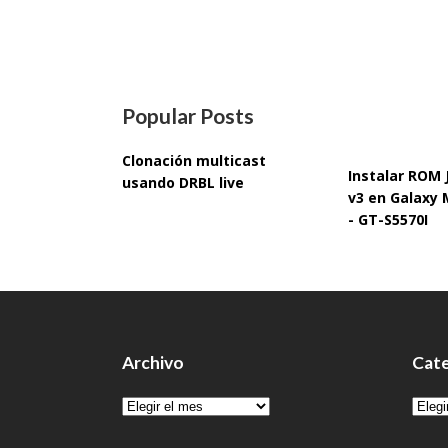
Popular Posts
Clonación multicast
Instalar ROM
usando DRBL live
v3 en Galaxy 
- GT-S5570I
Archivo
Cate
Archivo
Cate