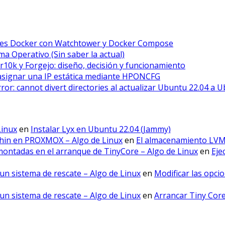
ores Docker con Watchtower y Docker Compose
a Operativo (Sin saber la actual)
r10k y Forgejo: diseño, decisión y funcionamiento
asignar una IP estática mediante HPONCFG
error: cannot divert directories al actualizar Ubuntu 22.04 a 
Linux
en
Instalar Lyx en Ubuntu 22.04 (Jammy)
hin en PROXMOX – Algo de Linux
en
El almacenamiento LV
montadas en el arranque de TinyCore – Algo de Linux
en
Eje
un sistema de rescate – Algo de Linux
en
Modificar las opci
un sistema de rescate – Algo de Linux
en
Arrancar Tiny Cor