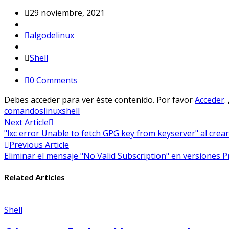
29 noviembre, 2021
algodelinux
Shell
0 Comments
Debes acceder para ver éste contenido. Por favor
Acceder
.
comandos
linux
shell
Navegación
Next Article
"lxc error Unable to fetch GPG key from keyserver" al crea
de
Previous Article
entradas
Eliminar el mensaje "No Valid Subscription" en versiones 
Related Articles
Shell