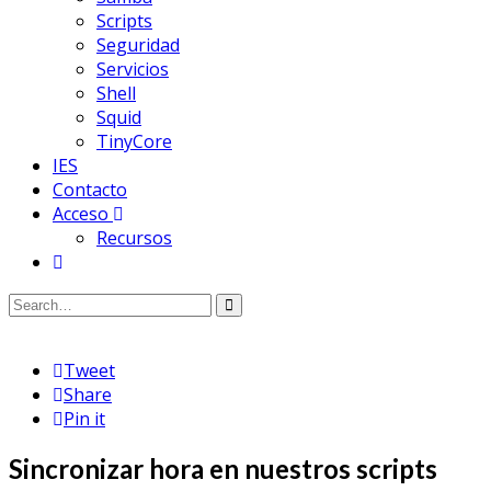
Scripts
Seguridad
Servicios
Shell
Squid
TinyCore
IES
Contacto
Acceso
Recursos
Tweet
Share
Pin it
Sincronizar hora en nuestros scripts