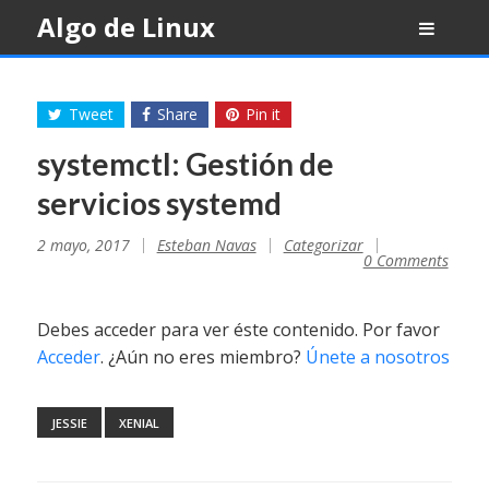
Skip
Algo de Linux
to
content
Tweet
Share
Pin it
systemctl: Gestión de
servicios systemd
2 mayo, 2017
Esteban Navas
Categorizar
0 Comments
Debes acceder para ver éste contenido. Por favor
Acceder
. ¿Aún no eres miembro?
Únete a nosotros
JESSIE
XENIAL