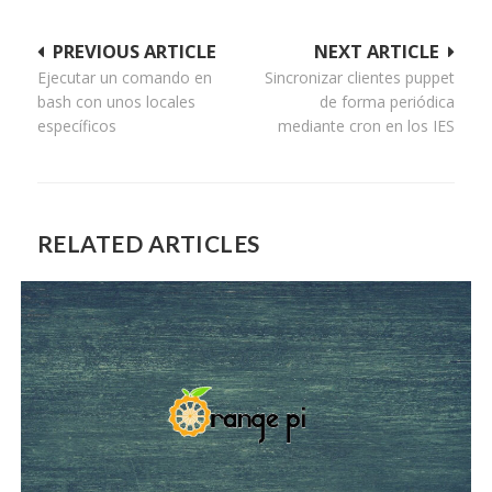
Navegación
PREVIOUS ARTICLE
NEXT ARTICLE
Ejecutar un comando en
Sincronizar clientes puppet
de
bash con unos locales
de forma periódica
entradas
específicos
mediante cron en los IES
RELATED ARTICLES