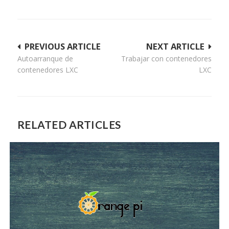
Navegación
PREVIOUS ARTICLE
NEXT ARTICLE
Autoarranque de
Trabajar con contenedores
de
contenedores LXC
LXC
entradas
RELATED ARTICLES