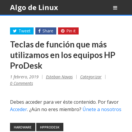
Skip
Algo de Linux
to
content
Tweet
Share
Pin it
Teclas de función que más
utilizamos en los equipos HP
ProDesk
1 febrero, 2019
Esteban Navas
Categorizar
0 Comments
Debes acceder para ver éste contenido. Por favor
Acceder
. ¿Aún no eres miembro?
Únete a nosotros
HARDWARE
HPPRODESK