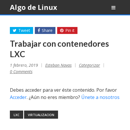
Skip
Algo de Linux
to
content
Tweet
Share
Pin it
Trabajar con contenedores
LXC
1 febrero, 2019
Esteban Navas
Categorizar
0 Comments
Debes acceder para ver éste contenido. Por favor
Acceder
. ¿Aún no eres miembro?
Únete a nosotros
LXC
VIRTUALIZACION