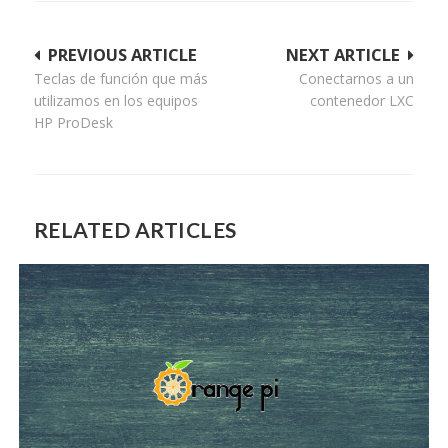
Navegación
PREVIOUS ARTICLE
NEXT ARTICLE
Teclas de función que más
Conectarnos a un
de
utilizamos en los equipos
contenedor LXC
entradas
HP ProDesk
RELATED ARTICLES