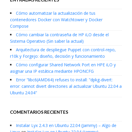
Cómo automatizar la actualización de tus
contenedores Docker con Watchtower y Docker
Compose
Cómo cambiar la contraseña de HP iLO desde el
Sistema Operativo (Sin saber la actual)
Arquitectura de despliegue Puppet con control-repo,
r10k y Forgejo: diseño, decisión y funcionamiento
Cómo configurar Shared Network Port en HPE iLO y
asignar una IP estática mediante HPONCFG
Error "libc6(AMD64) refuses to install: "dpkg-divert:
error: cannot divert directories al actualizar Ubuntu 22.04 a
Ubuntu 24.04"
COMENTARIOS RECIENTES
Instalar Lyx 2.4.3 en Ubuntu 22.04 (Jammy) – Algo de
Linux
en
Instalar Lyx en Ubuntu 22.04 (Jammy)