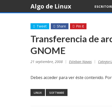
Skip
Algo de Linux
ESCRITOR
to
content
Tweet
Share
Pin it
Transferencia de ar
GNOME
21 septiembre, 2008
Esteban Navas
Categori
Debes acceder para ver éste contenido. Po
LINUX
SOFTWARE