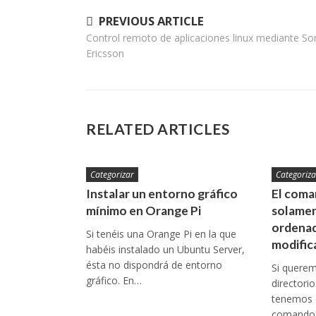
Navegación
PREVIOUS ARTICLE
Control remoto de aplicaciones linux mediante So
de
Ericsson
entradas
RELATED ARTICLES
Categorizar
Categoriza
Instalar un entorno gráfico
El coman
mínimo en Orange Pi
solamen
ordenad
Si tenéis una Orange Pi en la que
modific
habéis instalado un Ubuntu Server,
ésta no dispondrá de entorno
Si queremo
gráfico. En…
directori
tenemos q
comando: 