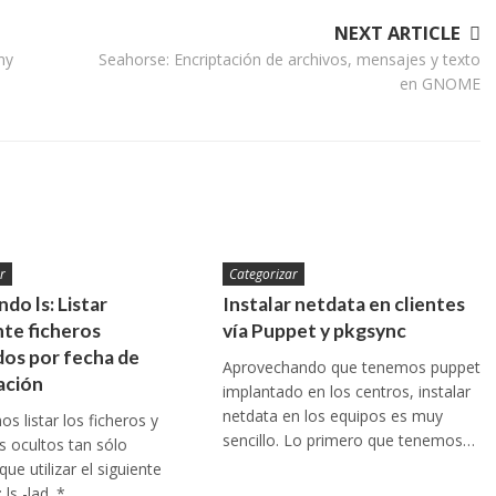
NEXT ARTICLE
ny
Seahorse: Encriptación de archivos, mensajes y texto
en GNOME
r
Categorizar
do ls: Listar
Instalar netdata en clientes
te ficheros
vía Puppet y pkgsync
os por fecha de
Aprovechando que tenemos puppet
ación
implantado en los centros, instalar
netdata en los equipos es muy
s listar los ficheros y
sencillo. Lo primero que tenemos…
os ocultos tan sólo
ue utilizar el siguiente
ls -lad .*