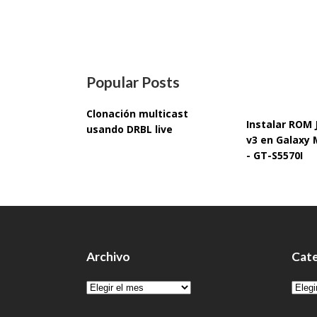
Popular Posts
Clonación multicast
Instalar ROM
usando DRBL live
v3 en Galaxy 
- GT-S5570I
Archivo
Cate
Archivo
Cate