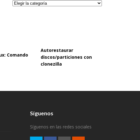
Categorías
Autorestaurar
inux: Comando
discos/particiones con
clonezilla
Síguenos
Síguenos en las redes sociales