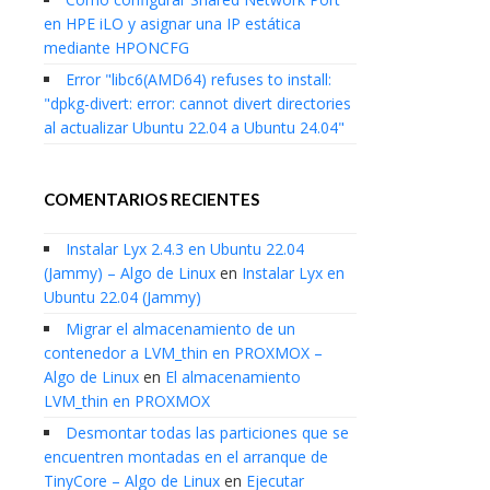
en HPE iLO y asignar una IP estática
mediante HPONCFG
Error "libc6(AMD64) refuses to install:
"dpkg-divert: error: cannot divert directories
al actualizar Ubuntu 22.04 a Ubuntu 24.04"
COMENTARIOS RECIENTES
Instalar Lyx 2.4.3 en Ubuntu 22.04
(Jammy) – Algo de Linux
en
Instalar Lyx en
Ubuntu 22.04 (Jammy)
Migrar el almacenamiento de un
contenedor a LVM_thin en PROXMOX –
Algo de Linux
en
El almacenamiento
LVM_thin en PROXMOX
Desmontar todas las particiones que se
encuentren montadas en el arranque de
TinyCore – Algo de Linux
en
Ejecutar