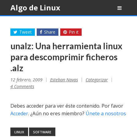
Skip
Algo de Linux
to
content
Tweet
Share
Pin it
unalz: Una herramienta linux
para descomprimir ficheros
.alz
12 febrero, 2009
Esteban Navas
Categorizar
4 Comments
Debes acceder para ver éste contenido. Por favor
Acceder
. ¿Aún no eres miembro?
Únete a nosotros
LINUX
SOFTWARE