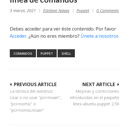
3 marzo, 2021
Esteban Navas
Puppet
0 Comments
Debes acceder para ver éste contenido. Por favor
Acceder
. ¿Aún no eres miembro?
Únete a nosotros
COMANDOS
PUPPET
SHELL
Navegación
PREVIOUS ARTICLE
NEXT ARTICLE
La técnica del avestruz:
Mejoras y correcciones
de
Usar o no usar "pci=noaer",
introducidas en el paquete
entradas
"pci=nomsi" o
linex-ubuntu-puppet 2.50
"pci=nomsi,noaer"