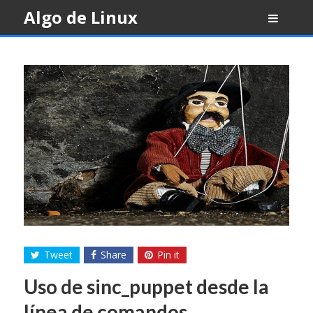
Skip
Algo de Linux
to
content
Tweet
Share
Pin it
Uso de sinc_puppet desde la
línea de comandos