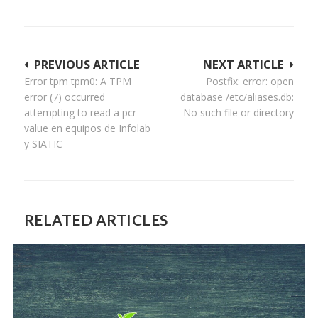
Navegación
PREVIOUS ARTICLE
NEXT ARTICLE
Error tpm tpm0: A TPM
Postfix: error: open
de
error (7) occurred
database /etc/aliases.db:
entradas
attempting to read a pcr
No such file or directory
value en equipos de Infolab
y SIATIC
RELATED ARTICLES