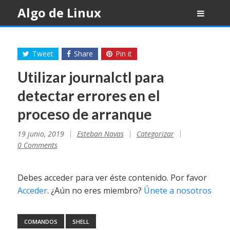
Skip
Algo de Linux
to
content
Tweet
Share
Pin it
Utilizar journalctl para
detectar errores en el
proceso de arranque
19 junio, 2019
Esteban Navas
Categorizar
0 Comments
Debes acceder para ver éste contenido. Por favor
Acceder
. ¿Aún no eres miembro?
Únete a nosotros
COMANDOS
SHELL