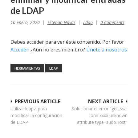
de LDAP
10 enero, 2020
Esteban Navas
Ldap
0 Comments
Debes acceder para ver éste contenido. Por favor
Acceder
. ¿Aún no eres miembro?
Únete a nosotros
HERRAMIENTAS
LDAP
Navegación
PREVIOUS ARTICLE
NEXT ARTICLE
Utilizar ldapvi para
Solucionar el error "get_ssa:
de
modificar la configuración
conn xxxx unknown
entradas
de LDAP
attribute type=sudoHost"