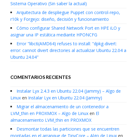
Sistema Operativo (Sin saber la actual)
Arquitectura de despliegue Puppet con control-repo,
r10k y Forgejo: diseño, decisión y funcionamiento
Cómo configurar Shared Network Port en HPE iLO y
asignar una IP estática mediante HPONCFG
Error "libc6(AMD64) refuses to install: "dpkg-divert:
error: cannot divert directories al actualizar Ubuntu 22.04 a
Ubuntu 24.04"
COMENTARIOS RECIENTES
Instalar Lyx 2.4.3 en Ubuntu 22.04 (Jammy) – Algo de
Linux
en
Instalar Lyx en Ubuntu 22.04 (Jammy)
Migrar el almacenamiento de un contenedor a
LVM_thin en PROXMOX – Algo de Linux
en
El
almacenamiento LVM_thin en PROXMOX
Desmontar todas las particiones que se encuentren
montadas en el arranque de TinyCore – Algo de Linux
en