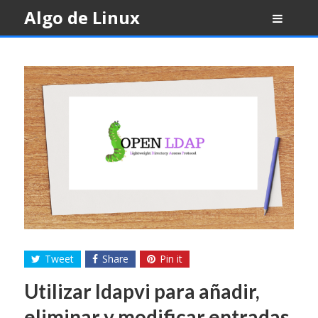
Skip
Algo de Linux
to
content
Tweet
Share
Pin it
Utilizar ldapvi para añadir,
eliminar y modificar entradas