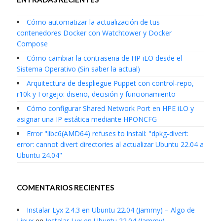
Cómo automatizar la actualización de tus
contenedores Docker con Watchtower y Docker
Compose
Cómo cambiar la contraseña de HP iLO desde el
Sistema Operativo (Sin saber la actual)
Arquitectura de despliegue Puppet con control-repo,
r10k y Forgejo: diseño, decisión y funcionamiento
Cómo configurar Shared Network Port en HPE iLO y
asignar una IP estática mediante HPONCFG
Error "libc6(AMD64) refuses to install: "dpkg-divert:
error: cannot divert directories al actualizar Ubuntu 22.04 a
Ubuntu 24.04"
COMENTARIOS RECIENTES
Instalar Lyx 2.4.3 en Ubuntu 22.04 (Jammy) – Algo de
Linux
en
Instalar Lyx en Ubuntu 22.04 (Jammy)