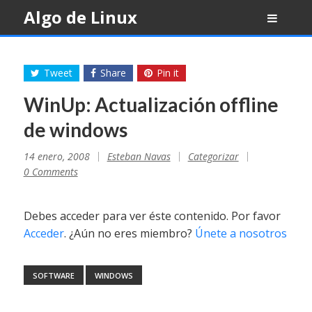
Skip
Algo de Linux
to
content
Tweet
Share
Pin it
WinUp: Actualización offline
de windows
14 enero, 2008
Esteban Navas
Categorizar
0 Comments
Debes acceder para ver éste contenido. Por favor
Acceder
. ¿Aún no eres miembro?
Únete a nosotros
SOFTWARE
WINDOWS