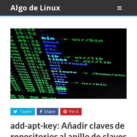
Skip
Algo de Linux
to
content
Tweet
Share
Pin it
add-apt-key: Añadir claves de
repositorios al anillo de claves