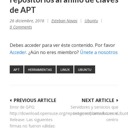
de APT
26 diciembre, 2016
Esteban Navas
Ubuntu
0 Comments
Debes acceder para ver éste contenido. Por favor
Acceder
. ¿Aún no eres miembro?
Únete a nosotros
APT
HERRAMIENTAS
LINUX
UBUNTU
Navegación
PREVIOUS ARTICLE
NEXT ARTICLE
Error de GPG:
Servidores y servicios que
de
http://download.opensuse.org/repositories/home:/kozec/xUbun
tengo implantados en el
entradas
Release: Las siguientes
centro
firmas no fueron válidas: