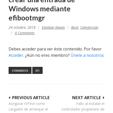
Windows mediante
efibootmgr
24 octubre, 2018
Esteban Navas
Boot
,
Categorizar
0 Comments
Debes acceder para ver éste contenido. Por favor
Acceder
. ¿Aún no eres miembro?
Únete a nosotros
COMANDOS
EFI
Navegación
PREVIOUS ARTICLE
NEXT ARTICLE
Asegurar rEFInd como
Fallo al instalar el
de
cargador de arranque al
controlador propietario de