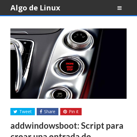
Skip
Algo de Linux
to
content
Tweet
Share
Pin it
addwindowsboot: Script para
crear una entrada de