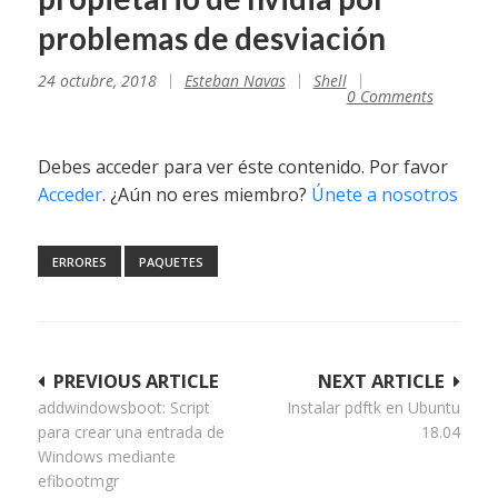
problemas de desviación
24 octubre, 2018
Esteban Navas
Shell
0 Comments
Debes acceder para ver éste contenido. Por favor
Acceder
. ¿Aún no eres miembro?
Únete a nosotros
ERRORES
PAQUETES
Navegación
PREVIOUS ARTICLE
NEXT ARTICLE
addwindowsboot: Script
Instalar pdftk en Ubuntu
de
para crear una entrada de
18.04
entradas
Windows mediante
efibootmgr