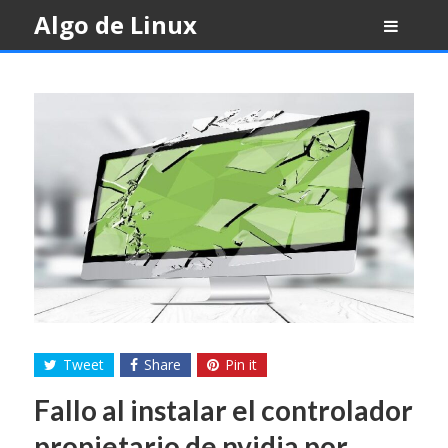
Skip
Algo de Linux
to
content
Tweet
Share
Pin it
Fallo al instalar el controlador
propietario de nvidia por