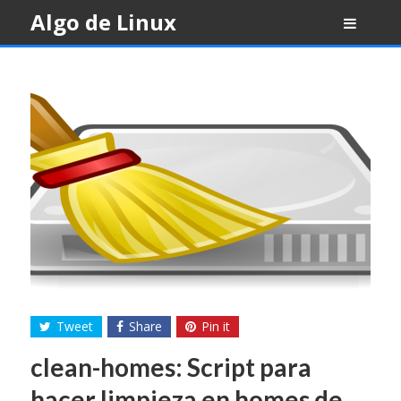
Skip
Algo de Linux
to
content
Tweet
Share
Pin it
clean-homes: Script para
hacer limpieza en homes de