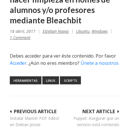
alumnos y/o profesores
mediante Bleachbit
18 abril, 2017
Esteban Navas
Ubuntu
,
Windows
1 Comment
Debes acceder para ver éste contenido. Por favor
Acceder
. ¿Aún no eres miembro?
Únete a nosotros
HERRAMIENTAS
LINUX
SCRIPTS
Navegación
PREVIOUS ARTICLE
NEXT ARTICLE
Instalar Master PDF Editor
Puppet: Asegurar que un
de
en Debian Jessie
servicio está corriendo