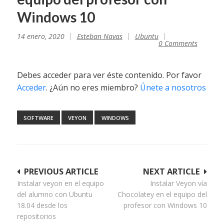
Windows 10
14 enero, 2020
Esteban Navas
Ubuntu
0 Comments
Debes acceder para ver éste contenido. Por favor
Acceder
. ¿Aún no eres miembro?
Únete a nosotros
SOFTWARE
VEYON
WINDOWS
Navegación
PREVIOUS ARTICLE
NEXT ARTICLE
Instalar veyon en el equipo
Instalar Veyon vía
de
del alumno con Ubuntu
Chocolatey en el equipo del
entradas
18.04 desde los
profesor con Windows 10
repositorios