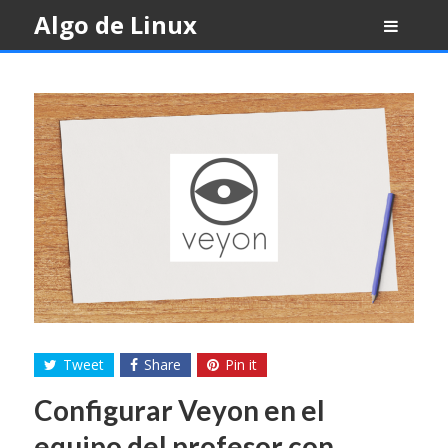
Skip
Algo de Linux
to
content
Tweet
Share
Pin it
Configurar Veyon en el
equipo del profesor con