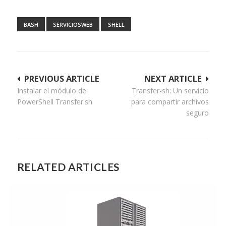
BASH
SERVICIOSWEB
SHELL
Navegación
PREVIOUS ARTICLE
NEXT ARTICLE
Instalar el módulo de
Transfer-sh: Un servicio
de
PowerShell Transfer.sh
para compartir archivos
entradas
seguro
RELATED ARTICLES