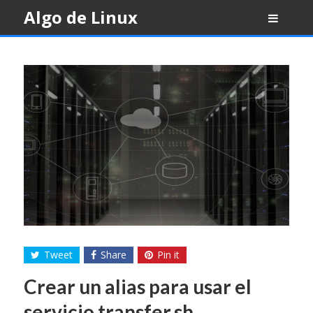
Skip
Algo de Linux
to
content
Tweet
Share
Pin it
Crear un alias para usar el
servicio transfer.sh