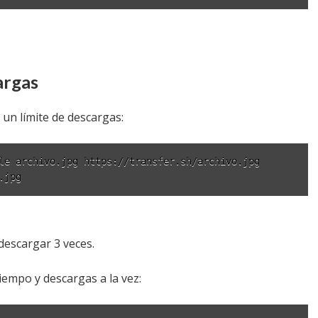
argas
un límite de descargas:
le archivo.jpg https://transfer.sh/archivo.jpg

.jpg
descargar 3 veces.
empo y descargas a la vez: