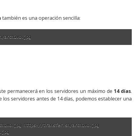
h
también es una operación sencilla:
h/archivo.jpg
 éste permanecerá en los servidores un máximo de
14 días
.
e los servidores antes de 14 días, podemos establecer una
chivo.jpg https://transfer.sh/archivo.jpg

.jpg