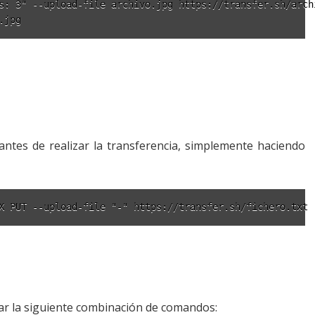
s: 3" --upload-file archivo.jpg https://transfer.sh/archi
.jpg
 antes de realizar la transferencia, simplemente haciendo
X PUT --upload-file "-" https://transfer.sh/fichero.txt
sar la siguiente combinación de comandos: