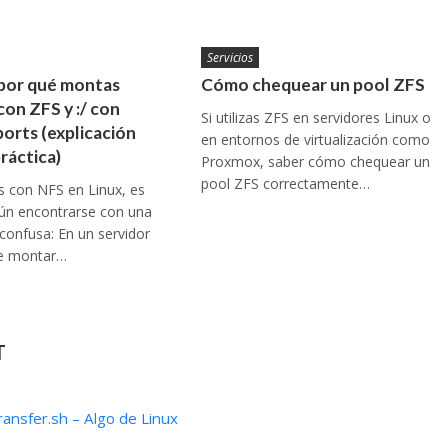
Servicios
por qué montas
Cómo chequear un pool ZFS
con ZFS y :/ con
Si utilizas ZFS en servidores Linux o
ports (explicación
en entornos de virtualización como
práctica)
Proxmox, saber cómo chequear un
pool ZFS correctamente…
as con NFS en Linux, es
n encontrarse con una
 confusa: En un servidor
ue montar…
T
transfer.sh – Algo de Linux