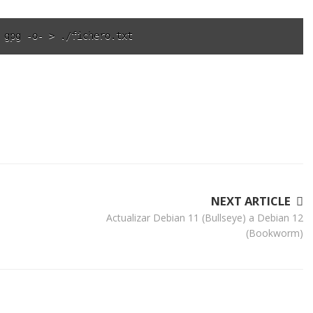
 gpg -o- > ./fichero.txt
NEXT ARTICLE
Actualizar Debian 11 (Bullseye) a Debian 12
(Bookworm)