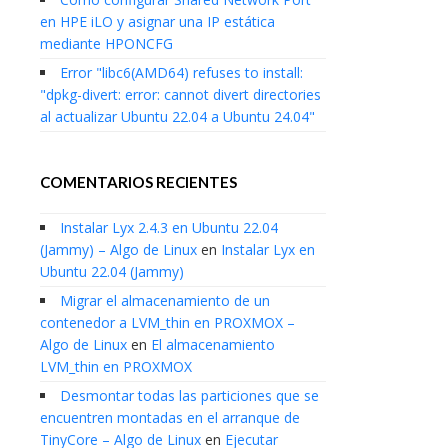
en HPE iLO y asignar una IP estática
mediante HPONCFG
Error "libc6(AMD64) refuses to install:
"dpkg-divert: error: cannot divert directories
al actualizar Ubuntu 22.04 a Ubuntu 24.04"
COMENTARIOS RECIENTES
Instalar Lyx 2.4.3 en Ubuntu 22.04
(Jammy) – Algo de Linux
en
Instalar Lyx en
Ubuntu 22.04 (Jammy)
Migrar el almacenamiento de un
contenedor a LVM_thin en PROXMOX –
Algo de Linux
en
El almacenamiento
LVM_thin en PROXMOX
Desmontar todas las particiones que se
encuentren montadas en el arranque de
TinyCore – Algo de Linux
en
Ejecutar