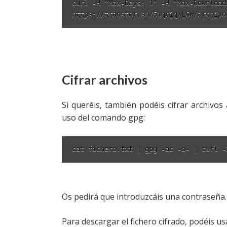
curl -H "Max-Days: 1" -H "Max-Download
https://transfer.sh/5mqciqwLGW/archivo
Cifrar archivos
Si queréis, también podéis cifrar archivos
uso del comando gpg:
cat fichero.txt | gpg -ac -o- | curl -
Os pedirá que introduzcáis una contraseña.
Para descargar el fichero cifrado, podéis u