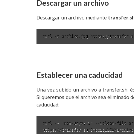
Descargar un archivo
Descargar un archivo mediante
transfer.s
curl -o archivo.jpg https://transfer.s
Establecer una caducidad
Una vez subido un archivo a transfer.sh,
Si queremos que el archivo sea eliminado d
caducidad:
curl -H "Max-Days: 1" --upload-file ar
https://transfer.sh/5mqciqwLGW/archivo