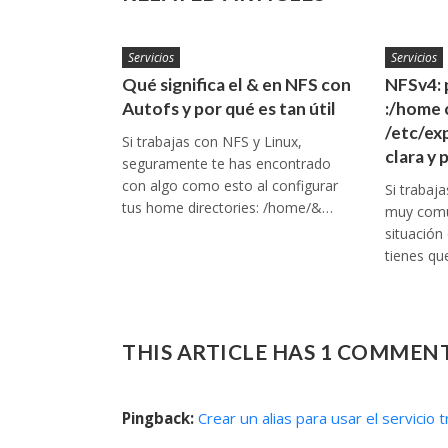
Servicios
Servicios
Qué significa el & en NFS con
NFSv4: 
Autofs y por qué es tan útil
:/home 
/etc/ex
Si trabajas con NFS y Linux,
clara y 
seguramente te has encontrado
con algo como esto al configurar
Si trabaj
tus home directories: /home/&…
muy comú
situación
tienes q
THIS ARTICLE HAS 1 COMMEN
Pingback:
Crear un alias para usar el servicio 