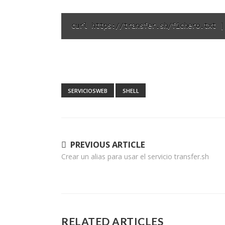
curl https://transfer.sh/fichero.txt |
SERVICIOSWEB
SHELL
Navegación
PREVIOUS ARTICLE
Crear un alias para usar el servicio transfer.sh
de
entradas
RELATED ARTICLES