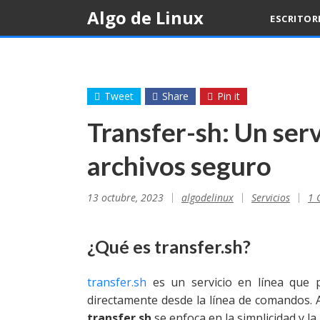
Skip
Algo de Linux
ESCRITOR
to
content
Tweet
Share
Pin it
Transfer-sh: Un ser
archivos seguro
13 octubre, 2023
algodelinux
Servicios
1 
¿Qué es transfer.sh?
transfer.sh
es un servicio en línea que 
directamente desde la línea de comandos. A
transfer.sh
se enfoca en la simplicidad y la 