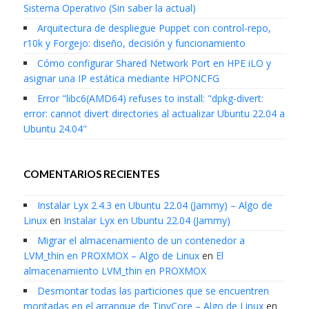
Sistema Operativo (Sin saber la actual)
Arquitectura de despliegue Puppet con control-repo,
r10k y Forgejo: diseño, decisión y funcionamiento
Cómo configurar Shared Network Port en HPE iLO y
asignar una IP estática mediante HPONCFG
Error "libc6(AMD64) refuses to install: "dpkg-divert:
error: cannot divert directories al actualizar Ubuntu 22.04 a
Ubuntu 24.04"
COMENTARIOS RECIENTES
Instalar Lyx 2.4.3 en Ubuntu 22.04 (Jammy) – Algo de
Linux
en
Instalar Lyx en Ubuntu 22.04 (Jammy)
Migrar el almacenamiento de un contenedor a
LVM_thin en PROXMOX – Algo de Linux
en
El
almacenamiento LVM_thin en PROXMOX
Desmontar todas las particiones que se encuentren
montadas en el arranque de TinyCore – Algo de Linux
en