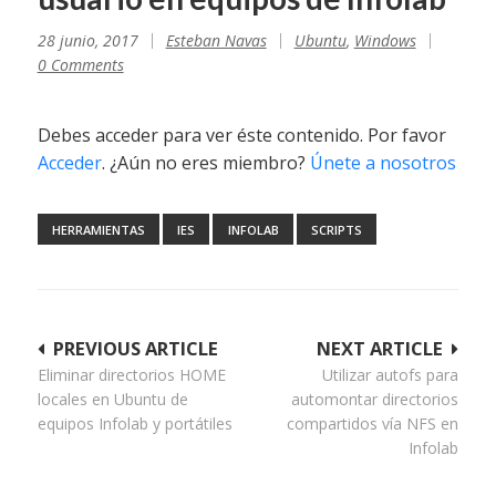
28 junio, 2017
Esteban Navas
Ubuntu
,
Windows
0 Comments
Debes acceder para ver éste contenido. Por favor
Acceder
. ¿Aún no eres miembro?
Únete a nosotros
HERRAMIENTAS
IES
INFOLAB
SCRIPTS
Navegación
PREVIOUS ARTICLE
NEXT ARTICLE
Eliminar directorios HOME
Utilizar autofs para
de
locales en Ubuntu de
automontar directorios
entradas
equipos Infolab y portátiles
compartidos vía NFS en
Infolab