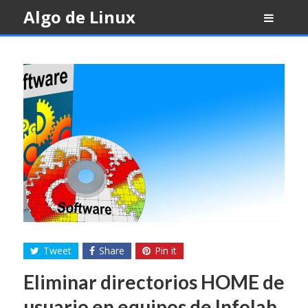
Skip
Algo de Linux
to
content
Tweet
Share
Pin it
Eliminar directorios HOME de
usuario en equipos de Infolab