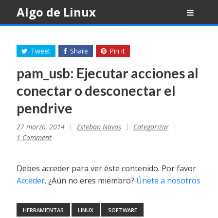
Skip
Algo de Linux
to
content
Tweet
Share
Pin it
pam_usb: Ejecutar acciones al
conectar o desconectar el
pendrive
27 marzo, 2014
Esteban Navas
Categorizar
1 Comment
Debes acceder para ver éste contenido. Por favor
Acceder
. ¿Aún no eres miembro?
Únete a nosotros
HERRAMIENTAS
LINUX
SOFTWARE